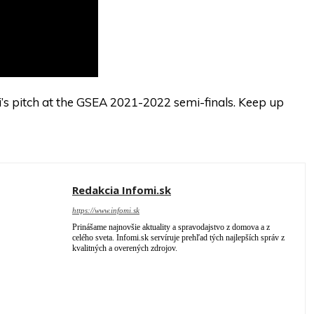
hi’s pitch at the GSEA 2021-2022 semi-finals. Keep up
Redakcia Infomi.sk
https://www.infomi.sk
Prinášame najnovšie aktuality a spravodajstvo z domova a z
celého sveta. Infomi.sk servíruje prehľad tých najlepších správ z
kvalitných a overených zdrojov.