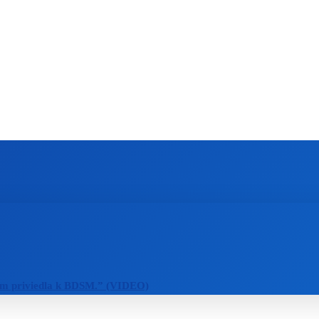
ZAHRANIČIE
ŠPORT
ZDRAVIE
m priviedla k BDSM.” (VIDEO)