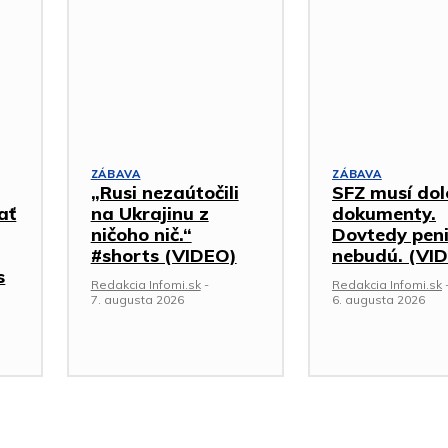
ZÁBAVA
ZÁBAVA
„Rusi nezaútočili
SFZ musí dol
ať
na Ukrajinu z
dokumenty.
ničoho nič.“
Dovtedy pen
#shorts (VIDEO)
nebudú. (VI
s
Redakcia Infomi.sk
-
Redakcia Infomi.sk
7. augusta 2026
6. augusta 2026