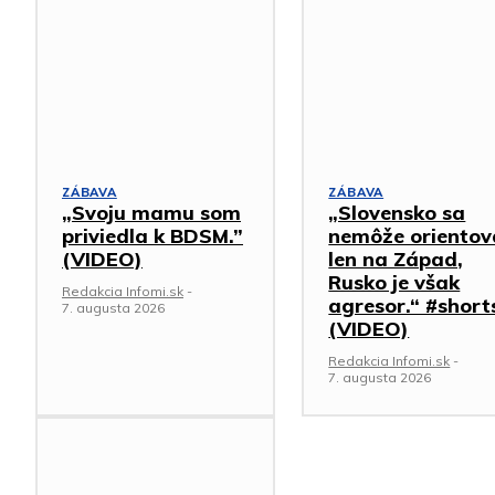
ZÁBAVA
ZÁBAVA
„Svoju mamu som
„Slovensko sa
priviedla k BDSM.”
nemôže orientov
(VIDEO)
len na Západ,
Rusko je však
Redakcia Infomi.sk
-
agresor.“ #short
7. augusta 2026
(VIDEO)
Redakcia Infomi.sk
-
7. augusta 2026