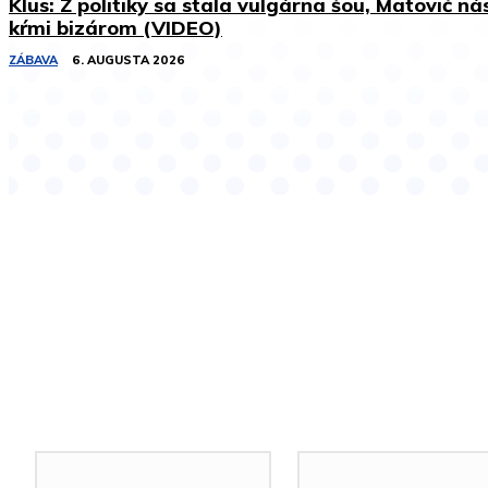
Klus: Z politiky sa stala vulgárna šou, Matovič ná
kŕmi bizárom (VIDEO)
ZÁBAVA
6. AUGUSTA 2026
Podobné články