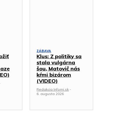
ZÁBAVA
ožiť
Klus: Z politiky sa
stala vulgárna
iaze
šou, Matovič nás
DEO)
kŕmi bizárom
(VIDEO)
-
Redakcia Infomi.sk
-
6. augusta 2026