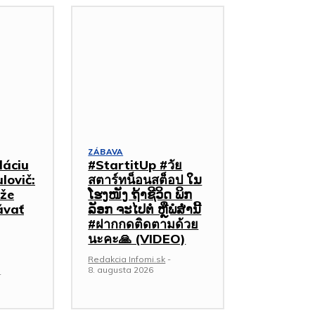
ZÁBAVA
dáciu
#StartitUp #วัย
lovič:
สตาร์ทน็อนสต็อป ໃນ
že
ໂຮງໜັງ ຖ້າຊີວິດ ພິກ
ávať
ລັອກ ຈະໄປຕໍ່ ຫຼືພໍສໍ່ານີ້
#ฝากกดติดตามด้วย
นะคะ🙏 (VIDEO)
Redakcia Infomi.sk
-
8. augusta 2026
-