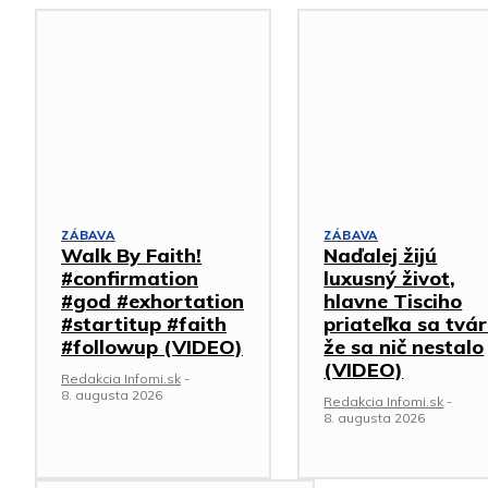
ZÁBAVA
ZÁBAVA
Walk By Faith!
Naďalej žijú
#confirmation
luxusný život,
#god #exhortation
hlavne Tisciho
#startitup #faith
priateľka sa tvár
#followup (VIDEO)
že sa nič nestalo
(VIDEO)
Redakcia Infomi.sk
-
8. augusta 2026
Redakcia Infomi.sk
-
8. augusta 2026