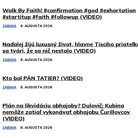
Walk By Faith! #confirmation #god #exhortation
#startitup #faith #followup (VIDEO)
ZÁBAVA
8. AUGUSTA 2026
Naďalej žijú luxusný život, hlavne Tisciho priateľk
sa tvári, že sa nič nestalo (VIDEO)
ZÁBAVA
8. AUGUSTA 2026
Kto bol PÁN TATIER? (VIDEO)
ZÁBAVA
8. AUGUSTA 2026
Plán na likvidáciu obhajoby? Dulovič: Kubina
nemôže zatiaľ vykonávať obhajobu Čurillovcov
(VIDEO)
ZÁBAVA
8. AUGUSTA 2026