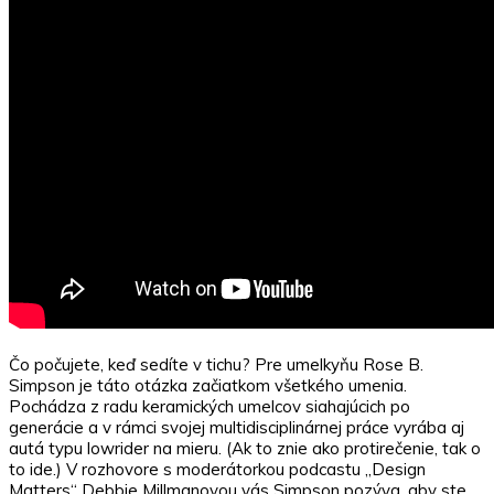
Čo počujete, keď sedíte v tichu? Pre umelkyňu Rose B.
Simpson je táto otázka začiatkom všetkého umenia.
Pochádza z radu keramických umelcov siahajúcich po
generácie a v rámci svojej multidisciplinárnej práce vyrába aj
autá typu lowrider na mieru. (Ak to znie ako protirečenie, tak o
to ide.) V rozhovore s moderátorkou podcastu „Design
Matters“ Debbie Millmanovou vás Simpson pozýva, aby ste