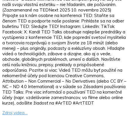
našli svoju vlastnú estetiku – nie hľadaním, ale počúvaním.
(Zaznamenané na TEDNext 2025 10. novembra 2025)
Pripojte sa k nám osobne na konferencii TED: Staňte sa
členom TED a podporte naše poslanie: Prihláste sa na odber
bulletinu TED: Sledujte TED! Instagram: LinkedIn: TikTok:
Facebook: X: Kanál TED Talks obsahuje najlepšie prednášky a
vystúpenia z konferencie TED, kde poprední svetoví myslitelia
a tvorcovia rozprávajú o svojom živote za 18 minút (alebo
menej) – plus originály, podcasty a exkluzívny obsah. Hľadajte
videá o technológiách, zábave a dizajne, ako aj o vede,
obchode, globálnych problémoch, umení a ďalších. Navštívte
celú našu knižnicu, prepisy, preklady a prispôsobené
odporúčania. Pozrite si viac: Videá TED môžu byť použité na
nekomerčné účely pod licenciou Creative Commons,
Attribution – Non Commercial – No Derivatives (alebo CC BY –
NC – ND 4.0 International) a v súlade so Zásadami používania
TED Talks: Pre viac informácií o používaní TED na komerčné
účely (napr. vzdelávanie zamestnancov, vo filme alebo online
kurze), odošlite žiadosť na #ArTED #ArtTEDT
Zdroj videa…