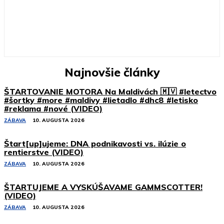
Najnovšie články
ŠTARTOVANIE MOTORA Na Maldivách 🇲🇻 #letectvo
#šortky #more #maldivy #lietadlo #dhc8 #letisko
#reklama #nové (VIDEO)
ZÁBAVA
10. AUGUSTA 2026
Štart[up]ujeme: DNA podnikavosti vs. ilúzie o
rentierstve (VIDEO)
ZÁBAVA
10. AUGUSTA 2026
ŠTARTUJEME A VYSKÚŠAVAME GAMMSCOTTER!
(VIDEO)
ZÁBAVA
10. AUGUSTA 2026