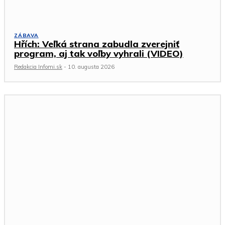
ZÁBAVA
Hřích: Veľká strana zabudla zverejniť
program, aj tak voľby vyhrali (VIDEO)
Redakcia Infomi.sk
-
10. augusta 2026