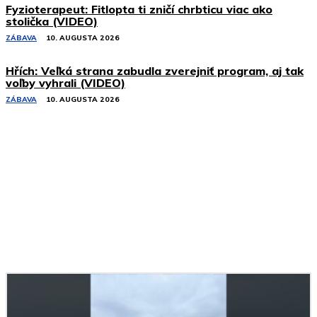
Fyzioterapeut: Fitlopta ti zničí chrbticu viac ako
stolička (VIDEO)
ZÁBAVA
10. AUGUSTA 2026
Hřích: Veľká strana zabudla zverejniť program, aj tak
voľby vyhrali (VIDEO)
ZÁBAVA
10. AUGUSTA 2026
Podobné články