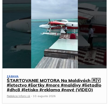
ZÁBAVA
ŠTARTOVANIE MOTORA Na Maldivách 🇲🇻
#letectvo #šortky #more #maldivy #lietadlo
#dhc8 #letisko #reklama #nové (VIDEO)
Redakcia Infomi.sk
-
10. augusta 2026