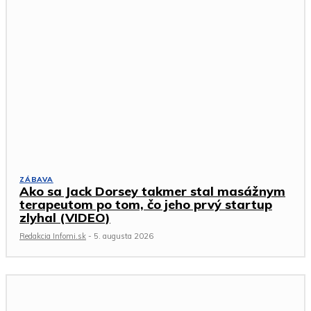
ZÁBAVA
Ako sa Jack Dorsey takmer stal masážnym
terapeutom po tom, čo jeho prvý startup
zlyhal (VIDEO)
Redakcia Infomi.sk
-
5. augusta 2026