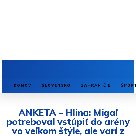
DOMOV
SLOVENSKO
ZAHRANIČIE
ŠPOR
ANKETA – Hlina: Migaľ
potreboval vstúpiť do arény
vo veľkom štýle, ale varí z