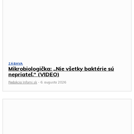
ZÁBAVA
Mikrobiologička: „Nie všetky baktérie sú
nepriateľ.“ (VIDEO)
Redakcia Infomi.sk
-
6. augusta 2026