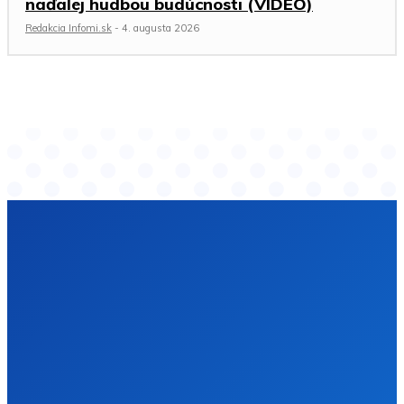
naďalej hudbou budúcnosti (VIDEO)
Redakcia Infomi.sk
-
4. augusta 2026