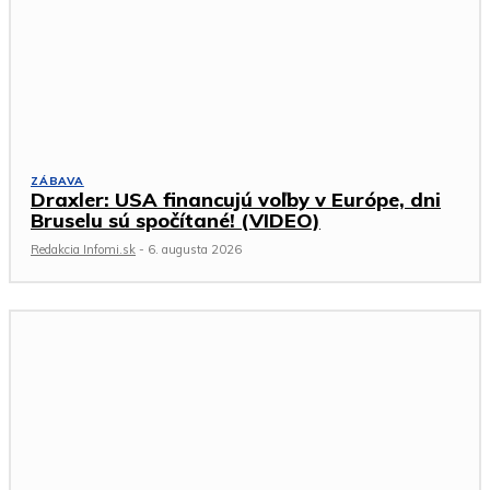
ZÁBAVA
Draxler: USA financujú voľby v Európe, dni
Bruselu sú spočítané! (VIDEO)
Redakcia Infomi.sk
-
6. augusta 2026