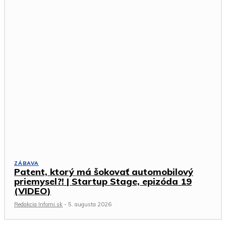
ZÁBAVA
Patent, ktorý má šokovať automobilový
priemysel?! | Startup Stage, epizóda 19
(VIDEO)
Redakcia Infomi.sk
-
5. augusta 2026