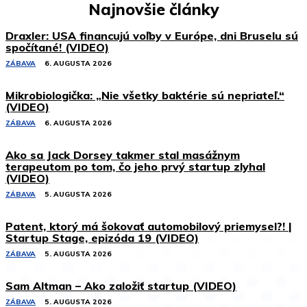
Najnovšie články
Draxler: USA financujú voľby v Európe, dni Bruselu sú
spočítané! (VIDEO)
ZÁBAVA
6. AUGUSTA 2026
Mikrobiologička: „Nie všetky baktérie sú nepriateľ.“
(VIDEO)
ZÁBAVA
6. AUGUSTA 2026
Ako sa Jack Dorsey takmer stal masážnym
terapeutom po tom, čo jeho prvý startup zlyhal
(VIDEO)
ZÁBAVA
5. AUGUSTA 2026
Patent, ktorý má šokovať automobilový priemysel?! |
Startup Stage, epizóda 19 (VIDEO)
ZÁBAVA
5. AUGUSTA 2026
Sam Altman – Ako založiť startup (VIDEO)
ZÁBAVA
5. AUGUSTA 2026