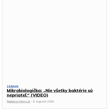
ZÁBAVA
Mikrobiologička: „Nie všetky baktérie sú
nepriateľ.“ (VIDEO)
Redakcia Infomi.sk
-
6. augusta 2026