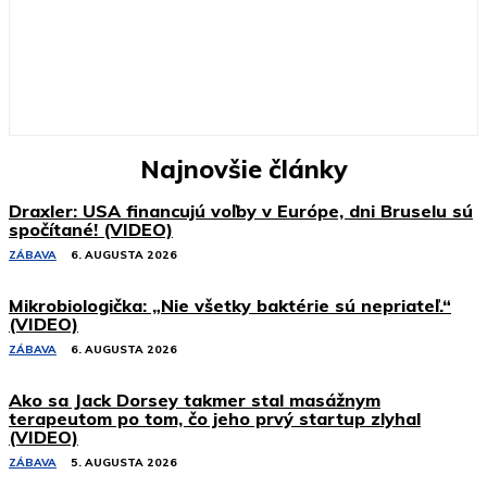
Najnovšie články
Draxler: USA financujú voľby v Európe, dni Bruselu sú
spočítané! (VIDEO)
ZÁBAVA
6. AUGUSTA 2026
Mikrobiologička: „Nie všetky baktérie sú nepriateľ.“
(VIDEO)
ZÁBAVA
6. AUGUSTA 2026
Ako sa Jack Dorsey takmer stal masážnym
terapeutom po tom, čo jeho prvý startup zlyhal
(VIDEO)
ZÁBAVA
5. AUGUSTA 2026