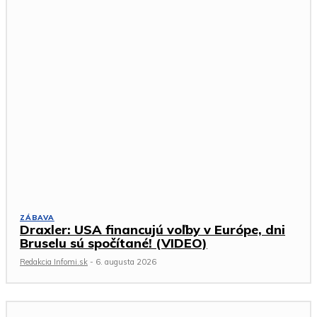
ZÁBAVA
Draxler: USA financujú voľby v Európe, dni
Bruselu sú spočítané! (VIDEO)
Redakcia Infomi.sk
-
6. augusta 2026