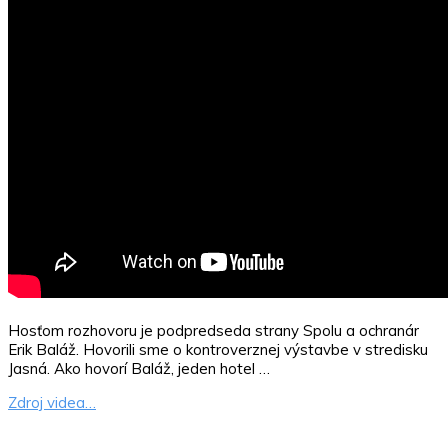
Hosťom rozhovoru je podpredseda strany Spolu a ochranár
Erik Baláž. Hovorili sme o kontroverznej výstavbe v stredisku
Jasná. Ako hovorí Baláž, jeden hotel …
Zdroj videa…