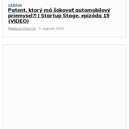
ZÁBAVA
Patent, ktorý má šokovať automobilový
priemysel?! | Startup Stage, epizóda 19
(VIDEO)
Redakcia Infomi.sk
-
5. augusta 2026