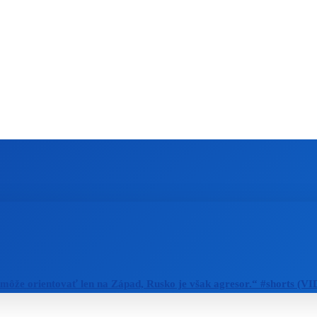
ZAHRANIČIE
ŠPORT
ZDRAVIE
emôže orientovať len na Západ, Rusko je však agresor.“ #shorts (V