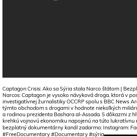
Captagon Crisis: Ako sa Sýria stala Narco štátom | Bezp
Narcos: Captagon je vysoko návyková droga, ktorá v posl
investigatívnej žurnalistiky OCCRP spolu s BBC News Ar
týmto obchodom s drogami v hodnote niekoľkých miliárd
a rodinou prezidenta Bashara al-Assada. S dôkazmi z hlbí
krehkú vojnovú ekonomiku napojenú na túto lukratí
bezplatný dokumentárny kanál zadarmo: Instagram
#FreeDocumentary #Documentary #sýria▬▬▬▬▬▬▬▬▬