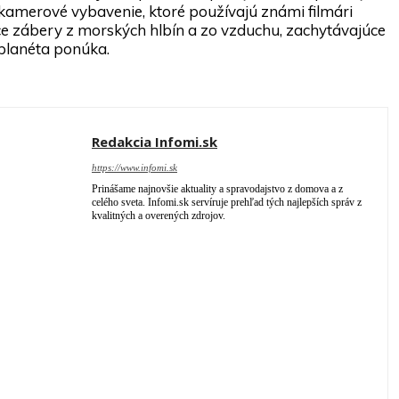
amerové vybavenie, ktoré používajú známi filmári
úce zábery z morských hlbín a zo vzduchu, zachytávajúce
 planéta ponúka.
Redakcia Infomi.sk
https://www.infomi.sk
Prinášame najnovšie aktuality a spravodajstvo z domova a z
celého sveta. Infomi.sk servíruje prehľad tých najlepších správ z
kvalitných a overených zdrojov.