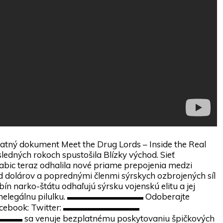
latný dokument Meet the Drug Lords – Inside the Real
edných rokoch spustošila Blízky východ. Sieť
abic teraz odhalila nové priame prepojenia medzi
 dolárov a poprednými členmi sýrskych ozbrojených síl
n narko-štátu odhaľujú sýrsku vojenskú elitu a jej
vnu nelegálnu pilulku. ▬▬▬▬▬▬▬▬▬ Odoberajte
: Facebook: Twitter: ▬▬▬▬▬▬▬▬▬
 sa venuje bezplatnému poskytovaniu špičkových