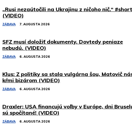
„Rusi nezaútočili na Ukrajinu z ničoho nič.“ #shor
(VIDEO)
ZÁBAVA
7. AUGUSTA 2026
SFZ musí doložiť dokumenty. Dovtedy peniaze
nebudú. (VIDEO)
ZÁBAVA
6. AUGUSTA 2026
Klus: Z politiky sa stala vulgárna šou, Matovič ná
kŕmi bizárom (VIDEO)
ZÁBAVA
6. AUGUSTA 2026
Draxler: USA financujú voľby v Európe, dni Brusel
sú spočítané! (VIDEO)
ZÁBAVA
6. AUGUSTA 2026