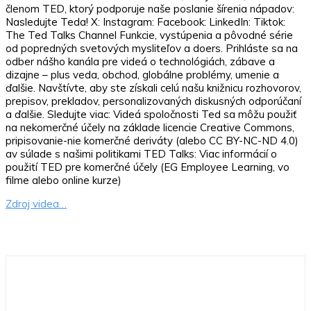
členom TED, ktorý podporuje naše poslanie šírenia nápadov:
Nasledujte Teda! X: Instagram: Facebook: LinkedIn: Tiktok:
The Ted Talks Channel Funkcie, vystúpenia a pôvodné série
od popredných svetových mysliteľov a doers. Prihláste sa na
odber nášho kanála pre videá o technológiách, zábave a
dizajne – plus veda, obchod, globálne problémy, umenie a
ďalšie. Navštívte, aby ste získali celú našu knižnicu rozhovorov,
prepisov, prekladov, personalizovaných diskusných odporúčaní
a ďalšie. Sledujte viac: Videá spoločnosti Ted sa môžu použiť
na nekomerčné účely na základe licencie Creative Commons,
pripisovanie-nie komerčné deriváty (alebo CC BY-NC-ND 4.0)
av súlade s našimi politikami TED Talks: Viac informácií o
použití TED pre komerčné účely (EG Employee Learning, vo
filme alebo online kurze)
Zdroj videa…