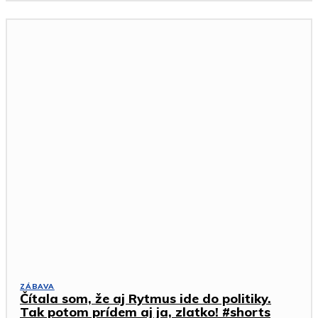
ZÁBAVA
Čítala som, že aj Rytmus ide do politiky.
Tak potom prídem aj ja, zlatko! #shorts