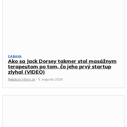
ZÁBAVA
Ako sa Jack Dorsey takmer stal masážnym
terapeutom po tom, čo jeho prvý startup
zlyhal (VIDEO)
Redakcia Infomi.sk
-
5. augusta 2026