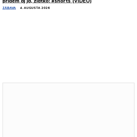
prídem aj ja, zlatko! #shorts (VIDEO)
ZÁBAVA
4. AUGUSTA 2026
Podobné články