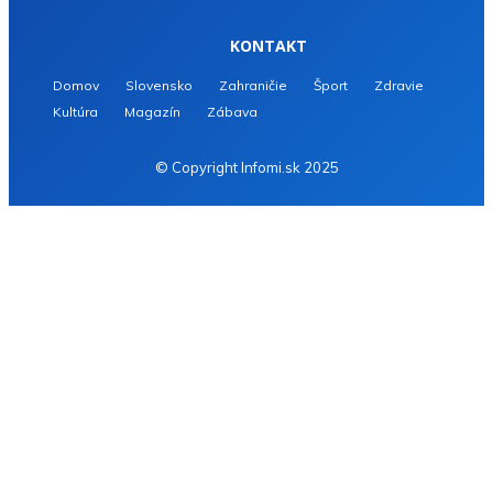
KONTAKT
Domov
Slovensko
Zahraničie
Šport
Zdravie
Kultúra
Magazín
Zábava
© Copyright Infomi.sk 2025