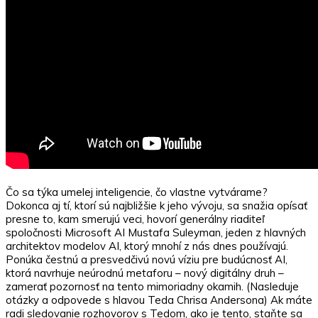
Čo sa týka umelej inteligencie, čo vlastne vytvárame?
Dokonca aj tí, ktorí sú najbližšie k jeho vývoju, sa snažia opísať
presne to, kam smerujú veci, hovorí generálny riaditeľ
spoločnosti Microsoft AI Mustafa Suleyman, jeden z hlavných
architektov modelov AI, ktorý mnohí z nás dnes používajú.
Ponúka čestnú a presvedčivú novú víziu pre budúcnosť AI,
ktorá navrhuje neúrodnú metaforu – nový digitálny druh –
zamerať pozornosť na tento mimoriadny okamih. (Nasleduje
otázky a odpovede s hlavou Teda Chrisa Andersona) Ak máte
radi sledovanie rozhovorov s Tedom, ako je tento, staňte sa