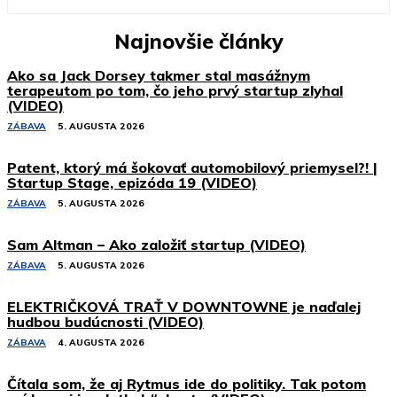
Najnovšie články
Ako sa Jack Dorsey takmer stal masážnym
terapeutom po tom, čo jeho prvý startup zlyhal
(VIDEO)
ZÁBAVA
5. AUGUSTA 2026
Patent, ktorý má šokovať automobilový priemysel?! |
Startup Stage, epizóda 19 (VIDEO)
ZÁBAVA
5. AUGUSTA 2026
Sam Altman – Ako založiť startup (VIDEO)
ZÁBAVA
5. AUGUSTA 2026
ELEKTRIČKOVÁ TRAŤ V DOWNTOWNE je naďalej
hudbou budúcnosti (VIDEO)
ZÁBAVA
4. AUGUSTA 2026
Čítala som, že aj Rytmus ide do politiky. Tak potom