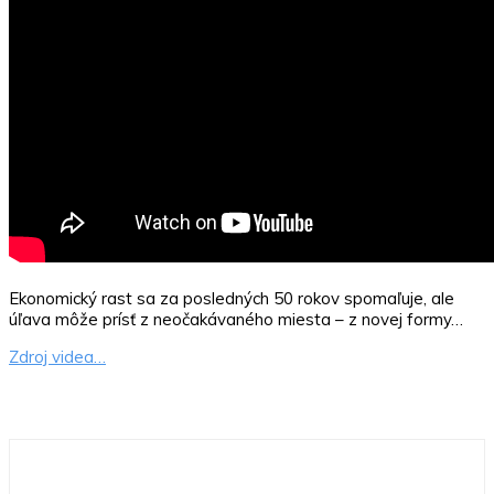
Ekonomický rast sa za posledných 50 rokov spomaľuje, ale
úľava môže prísť z neočakávaného miesta – z novej formy…
Zdroj videa…