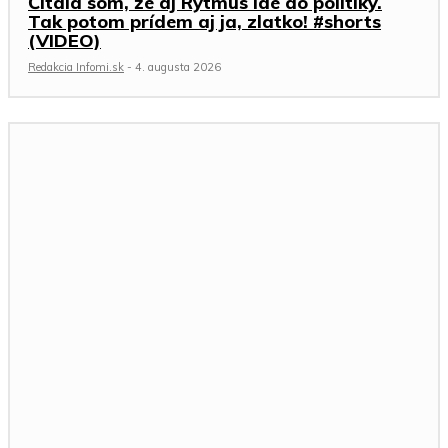
Čítala som, že aj Rytmus ide do politiky.
Tak potom prídem aj ja, zlatko! #shorts
(VIDEO)
Redakcia Infomi.sk
-
4. augusta 2026