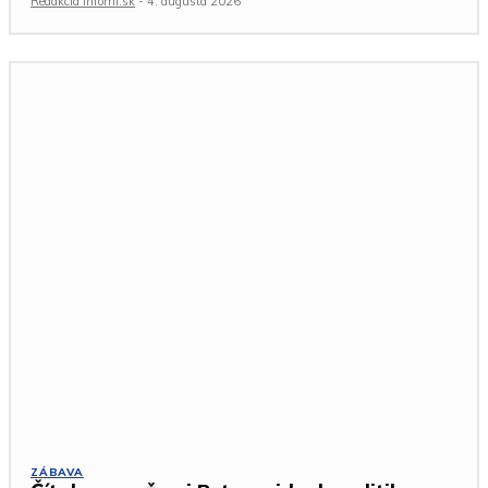
Redakcia Infomi.sk
-
4. augusta 2026
ZÁBAVA