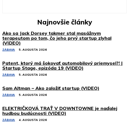
Najnovšie články
Ako sa Jack Dorsey takmer stal masážnym
terapeutom po tom, čo jeho prvý startup zlyhal
(VIDEO)
ZÁBAVA
5. AUGUSTA 2026
Patent, ktorý má šokovať automobilový priemysel?! |
Startup Stage, epizóda 19 (VIDEO)
ZÁBAVA
5. AUGUSTA 2026
Sam Altman – Ako založiť startup (VIDEO)
ZÁBAVA
5. AUGUSTA 2026
ELEKTRIČKOVÁ TRAŤ V DOWNTOWNE je naďalej
hudbou budúcnosti (VIDEO)
ZÁBAVA
4. AUGUSTA 2026