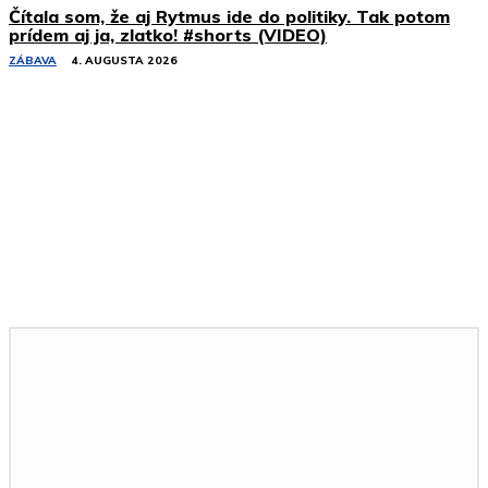
Čítala som, že aj Rytmus ide do politiky. Tak potom
prídem aj ja, zlatko! #shorts (VIDEO)
ZÁBAVA
4. AUGUSTA 2026
Podobné články