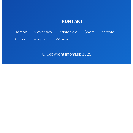
KONTAKT
Domov
Slovensko
Zahraničie
Šport
Zdravie
Kultúra
Magazín
Zábava
© Copyright Infomi.sk 2025