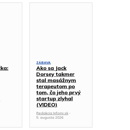
ZÁBAVA
čka:
Ako sa Jack
Dorsey takmer
stal masážnym
terapeutom po
tom, čo jeho prvý
startup zlyhal
-
(VIDEO)
Redakcia Infomi.sk
-
5. augusta 2026