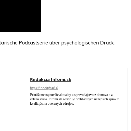
rische Podcastserie über psychologischen Druck,
Redakcia Infomi.sk
https://www.infomi.sk
Prinášame najnovšie aktuality a spravodajstvo z domova a z
celého sveta. Infomi.sk servíruje prehľad tých najlepších správ z
kvalitných a overených zdrojov.