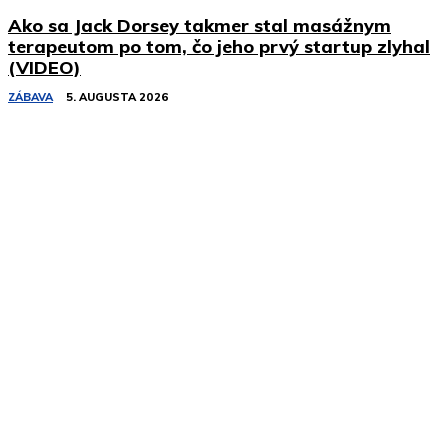
Ako sa Jack Dorsey takmer stal masážnym
terapeutom po tom, čo jeho prvý startup zlyhal
(VIDEO)
ZÁBAVA
5. AUGUSTA 2026
Podobné články