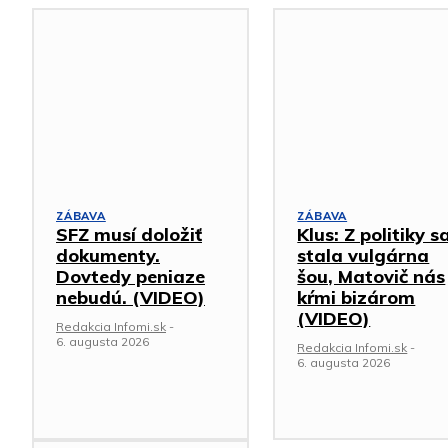
ZÁBAVA
ZÁBAVA
SFZ musí doložiť
Klus: Z politiky s
dokumenty.
stala vulgárna
Dovtedy peniaze
šou, Matovič nás
nebudú. (VIDEO)
kŕmi bizárom
(VIDEO)
Redakcia Infomi.sk
-
6. augusta 2026
Redakcia Infomi.sk
-
6. augusta 2026