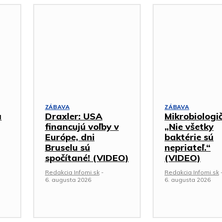
ZÁBAVA
ZÁBAVA
a
Draxler: USA
Mikrobiologi
financujú voľby v
„Nie všetky
Európe, dni
baktérie sú
Bruselu sú
nepriateľ.“
spočítané! (VIDEO)
(VIDEO)
Redakcia Infomi.sk
-
Redakcia Infomi.sk
6. augusta 2026
6. augusta 2026