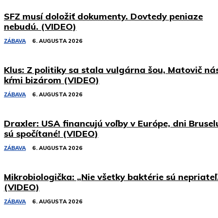
SFZ musí doložiť dokumenty. Dovtedy peniaze
nebudú. (VIDEO)
ZÁBAVA
6. AUGUSTA 2026
Klus: Z politiky sa stala vulgárna šou, Matovič ná
kŕmi bizárom (VIDEO)
ZÁBAVA
6. AUGUSTA 2026
Draxler: USA financujú voľby v Európe, dni Brusel
sú spočítané! (VIDEO)
ZÁBAVA
6. AUGUSTA 2026
Mikrobiologička: „Nie všetky baktérie sú nepriateľ
(VIDEO)
ZÁBAVA
6. AUGUSTA 2026