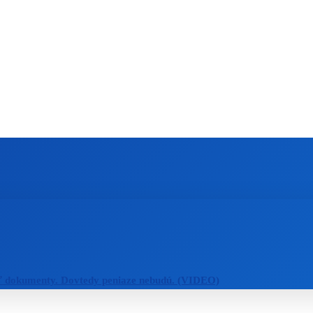
ZAHRANIČIE
ŠPORT
ZDRAVIE
ť dokumenty. Dovtedy peniaze nebudú. (VIDEO)