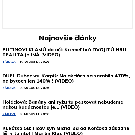
Najnovšie články
PUTINOVI KLAMÚ do očí: Kremeľ hrá DVOJITÚ HRU,
REALITA je INÁ (VIDEO)
ZÁBAVA
9. AUGUSTA 2026
DUEL Dubec vs. Karpiš: Na akciách sa zarobilo 470%,
na bytoch len 140% ! (VIDEO)
ZÁBAVA
9. AUGUSTA 2026
Holéciová: Banány ani ryžu tu pestovať nebudeme,
našou budúcnosťou je… (VIDEO)
ZÁBAVA
9. AUGUSTA 2026
Kukátko 58: Ficov syn Michal sa od Korčoka zásadne
líši v tomto! | Martin Klus (VIDEO)