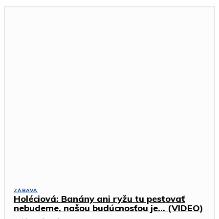
ZÁBAVA
Holéciová: Banány ani ryžu tu pestovať
nebudeme, našou budúcnosťou je… (VIDEO)