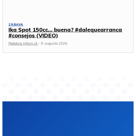
ZÁBAVA
Ika Spot 150cc… buena? #dalequearranca
#consejos (VIDEO)
Redakcia Infomi.sk
-
9. augusta 2026