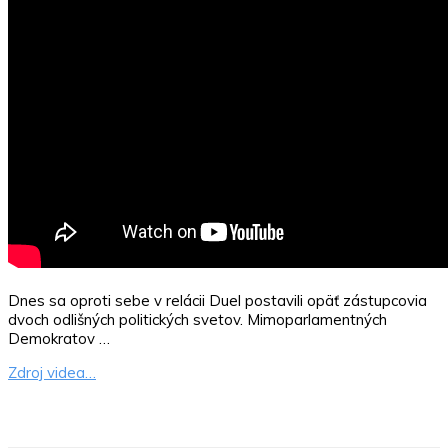
Dnes sa oproti sebe v relácii Duel postavili opäť zástupcovia
dvoch odlišných politických svetov. Mimoparlamentných
Demokratov …
Zdroj videa…