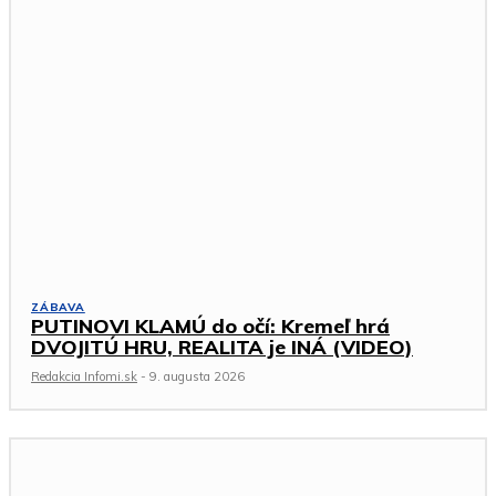
ZÁBAVA
PUTINOVI KLAMÚ do očí: Kremeľ hrá
DVOJITÚ HRU, REALITA je INÁ (VIDEO)
Redakcia Infomi.sk
-
9. augusta 2026