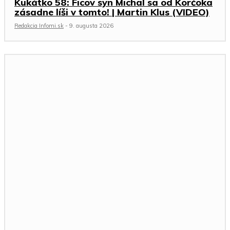
Kukátko 58: Ficov syn Michal sa od Korčoka
zásadne líši v tomto! | Martin Klus (VIDEO)
Redakcia Infomi.sk
-
9. augusta 2026