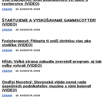
rentierstve (VIDEO)
ZÁBAVA
10. AUGUSTA 2026
ŠTARTUJEME A VYSKÚŠAVAME GAMMSCOTTER!
(VIDEO)
ZÁBAVA
10. AUGUSTA 2026
Fyzioterapeut: Fitlopta ti zničí chrbticu viac ako
stolička (VIDEO)
ZÁBAVA
10. AUGUSTA 2026
Hřích: Veľká strana zabudla zverejniť program, aj tak
voľby vyhrali (VIDEO)
ZÁBAVA
10. AUGUSTA 2026
Ondřej Novotný: Slovenská vláda nemá rada
úspešných podnikateľov, musíme s nimi bojovať
(VIDEO)
ZÁBAVA
10. AUGUSTA 2026