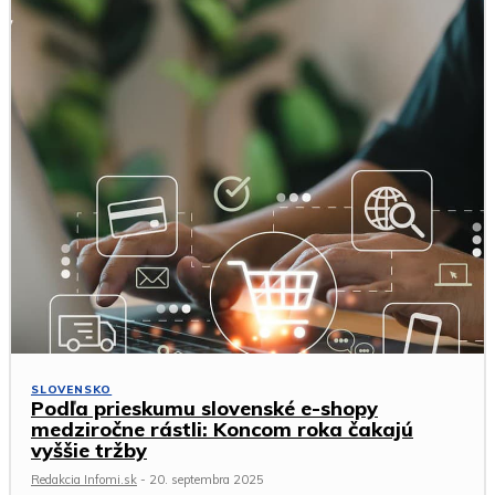
SLOVENSKO
Podľa prieskumu slovenské e-shopy
medziročne rástli: Koncom roka čakajú
vyššie tržby
Redakcia Infomi.sk
-
20. septembra 2025