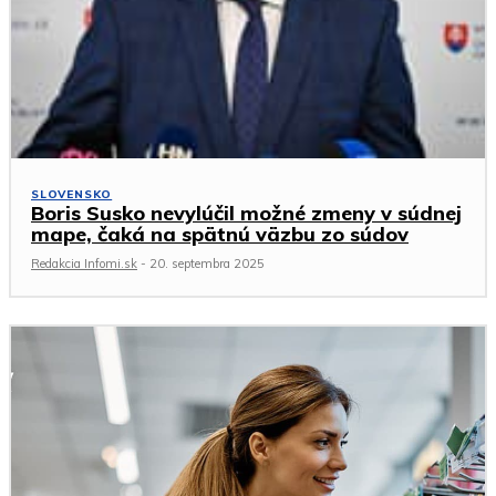
SLOVENSKO
Boris Susko nevylúčil možné zmeny v súdnej
mape, čaká na spätnú väzbu zo súdov
Redakcia Infomi.sk
-
20. septembra 2025