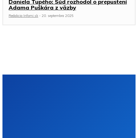
Daniela Tupého: Súd rozhodol o prepustení
Adama Puškára z väzby
Redakcia Infomi.sk
-
20. septembra 2025