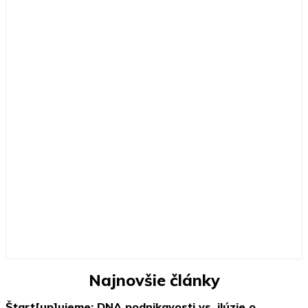
Najnovšie články
Štart[up]ujeme: DNA podnikavosti vs. ilúzie o