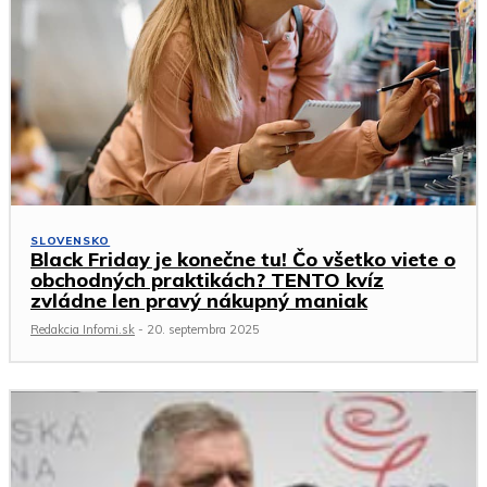
SLOVENSKO
Black Friday je konečne tu! Čo všetko viete o
obchodných praktikách? TENTO kvíz
zvládne len pravý nákupný maniak
Redakcia Infomi.sk
-
20. septembra 2025