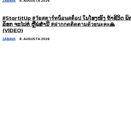
ZÁBAVA
8. AUGUSTA 2026
#StartitUp #วัยสตาร์ทน็อนสต็อป ໃນໂຮງໜັງ ຖ້າຊີວິດ ພິ
ລັອກ ຈະໄປຕໍ່ ຫຼືພໍສໍ່ານີ້ #ฝากกดติดตามด้วยนะคะ🙏
(VIDEO)
ZÁBAVA
8. AUGUSTA 2026
Podobné články