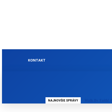
KONTAKT
DOMOV
SLOVENSKO
Walk By Faith! #
NAJNOVŠIE SPRÁVY