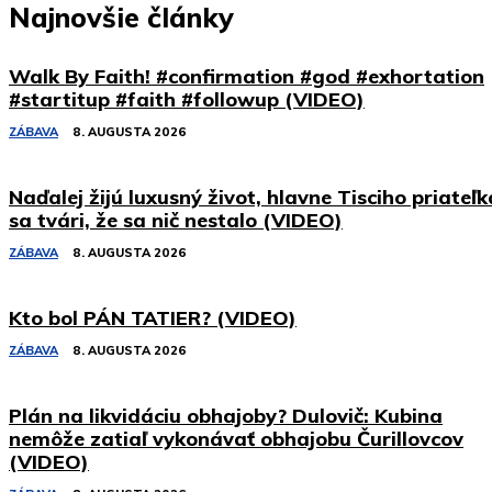
Najnovšie články
Walk By Faith! #confirmation #god #exhortation
#startitup #faith #followup (VIDEO)
ZÁBAVA
8. AUGUSTA 2026
Naďalej žijú luxusný život, hlavne Tisciho priateľk
sa tvári, že sa nič nestalo (VIDEO)
ZÁBAVA
8. AUGUSTA 2026
Kto bol PÁN TATIER? (VIDEO)
ZÁBAVA
8. AUGUSTA 2026
Plán na likvidáciu obhajoby? Dulovič: Kubina
nemôže zatiaľ vykonávať obhajobu Čurillovcov
(VIDEO)