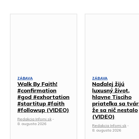
ZÁBAVA
ZÁBAVA
Walk By Faith!
Naďalej žijú
#confirmation
luxusný život,
#god #exhortation
hlavne Tisciho
#startitup #faith
priateľka sa tvár
#followup (VIDEO)
že sa nič nestalo
(VIDEO)
Redakcia Infomi.sk
-
8. augusta 2026
Redakcia Infomi.sk
-
8. augusta 2026