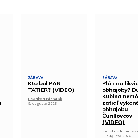
ZÁBAVA
ZÁBAVA
Kto bol PÁN
Plán na likvi
TATIER? (VIDEO)
obhajoby? Du
Kubina nemô
Redakcia Infomi.sk
-
i,
zatiaľ vykon
8. augusta 2026
obhajobu
Čurillovcov
(VIDEO)
Redakcia Infomi.sk
8. augusta 2026