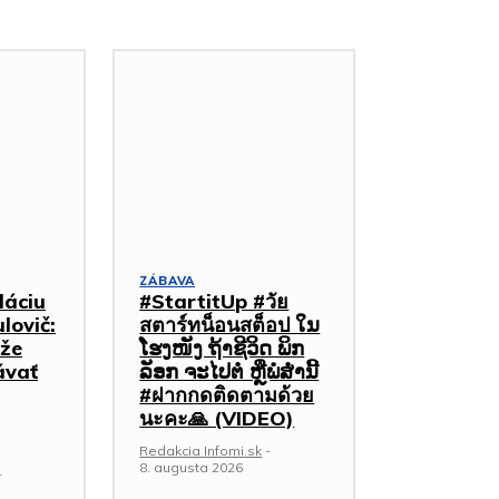
ZÁBAVA
dáciu
#StartitUp #วัย
lovič:
สตาร์ทน็อนสต็อป ໃນ
že
ໂຮງໜັງ ຖ້າຊີວິດ ພິກ
ávať
ລັອກ ຈະໄປຕໍ່ ຫຼືພໍສໍ່ານີ້
#ฝากกดติดตามด้วย
นะคะ🙏 (VIDEO)
Redakcia Infomi.sk
-
8. augusta 2026
-