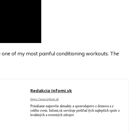
e one of my most painful conditioning workouts. The
Redakcia Infomi.sk
https://www.infomi.sk
Prinášame najnovšie aktuality a spravodajstvo z domova a z
celého sveta. Infomi.sk servíruje prehľad tých najlepších správ z
kvalitných a overených zdrojov.