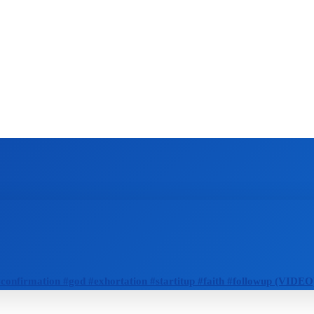
ZAHRANIČIE
ŠPORT
ZDRAVIE
confirmation #god #exhortation #startitup #faith #followup (VIDEO