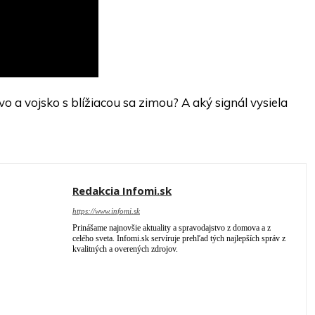
o a vojsko s blížiacou sa zimou? A aký signál vysiela
Redakcia Infomi.sk
https://www.infomi.sk
Prinášame najnovšie aktuality a spravodajstvo z domova a z
celého sveta. Infomi.sk servíruje prehľad tých najlepších správ z
kvalitných a overených zdrojov.