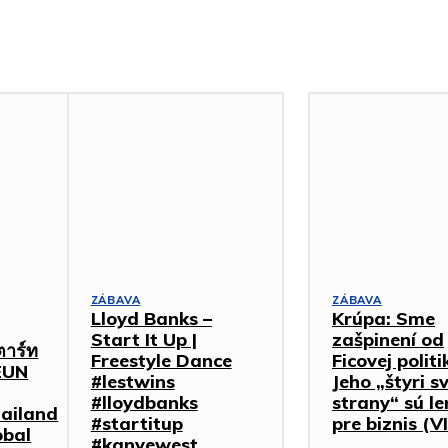
ZÁBAVA
ZÁBAVA
Lloyd Banks –
Krúpa: Sme
Start It Up |
zašpinení od
ตาร์ท
Freestyle Dance
Ficovej politi
EUN
#lestwins
Jeho „štyri s
#lloydbanks
strany“ sú le
ailand
#startitup
pre biznis (
bal
#kanyewest