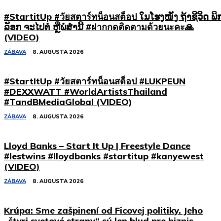
#StartitUp #วัยสตาร์ทน็อนสต็อป ໃນໂຮງໜັງ ຖ້າຊີວິດ ພິ
ລັອກ ຈະໄປຕໍ່ ຫຼືພໍສໍ່ານີ້ #ฝากกดติดตามด้วยนะคะ🙏
(VIDEO)
ZÁBAVA
8. AUGUSTA 2026
#StartItUp #วัยสตาร์ทน็อนสต็อป #LUKPEUN
#DEXXWATT #WorldArtistsThailand
#TandBMediaGlobal (VIDEO)
ZÁBAVA
8. AUGUSTA 2026
Lloyd Banks – Start It Up | Freestyle Dance
#lestwins #lloydbanks #startitup #kanyewest
(VIDEO)
ZÁBAVA
8. AUGUSTA 2026
Krúpa: Sme zašpinení od Ficovej politiky. Jeho
„štyri svetové strany“ sú len blud pre biznis