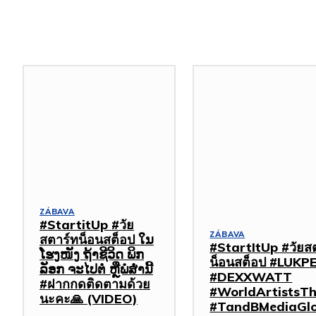
Podobné články
ZÁBAVA
#StartitUp #วัย
ZÁBAVA
สตาร์ทน็อนสต็อป ໃນ
#StartItUp #วัยส
ໂຮງໜັງ ຖ້າຊີວິດ ພິກ
น็อนสต็อป #LUKP
ລັອກ ຈະໄປຕໍ່ ຫຼືພໍສໍ່ານີ້
#DEXXWATT
#ฝากกดติดตามด้วย
#WorldArtistsTh
นะคะ🙏 (VIDEO)
#TandBMediaGlo