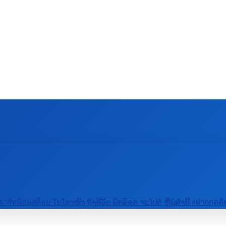
ZAHRANIČIE
ŠPORT
ZDRAVIE
ตาร์ทน็อนสต็อป ໃນໂຮງໜັງ ຖ້າຊີວິດ ພິກລັອກ ຈະໄປຕໍ່ ຫຼືພໍສໍ່ານີ້ #ฝาก