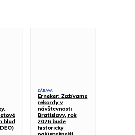
ZÁBAVA
Erneker: Zažívame
rekordy v
ky.
návštevnosti
vetové
Bratislavy, rok
n blud
2026 bude
VIDEO)
historicky
najúspešnejší