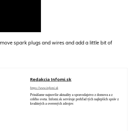
ve spark plugs and wires and add a little bit of
Redakcia Infomi.sk
https://www.infomi.sk
Prinášame najnovšie aktuality a spravodajstvo z domova a z
celého sveta. Infomi.sk servíruje prehľad tých najlepších správ z
kvalitných a overených zdrojov.