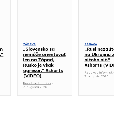
ZÁBAVA
ZÁBAVA
om
„Slovensko sa
„Rusi nezaúto
.”
nemôže orientovať
na Ukrajinu 
len na Západ,
ničoho nič.“
Rusko je však
#shorts (VI
agresor.“ #shorts
Redakcia Infomi.sk
(VIDEO)
7. augusta 2026
Redakcia Infomi.sk
-
7. augusta 2026