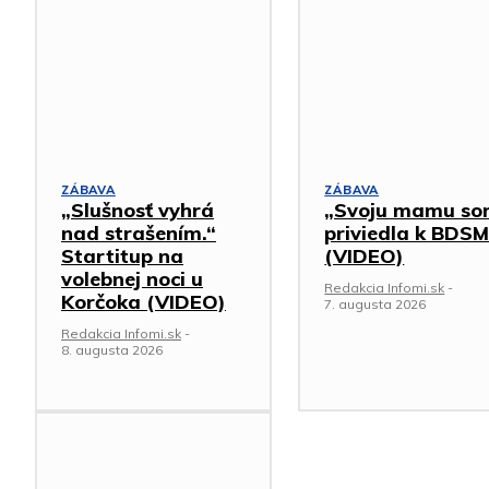
ZÁBAVA
ZÁBAVA
„Slušnosť vyhrá
„Svoju mamu s
nad strašením.“
priviedla k BDSM
Startitup na
(VIDEO)
volebnej noci u
Redakcia Infomi.sk
-
Korčoka (VIDEO)
7. augusta 2026
Redakcia Infomi.sk
-
8. augusta 2026