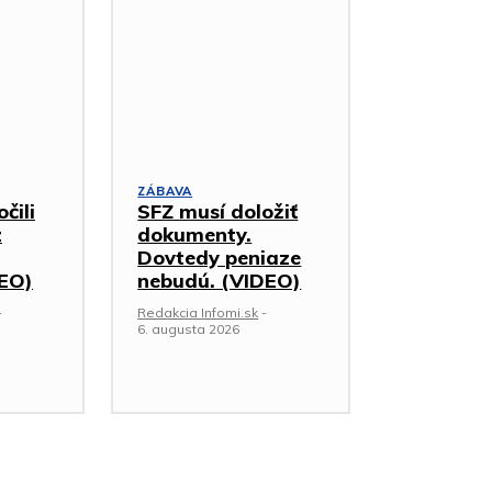
ZÁBAVA
čili
SFZ musí doložiť
z
dokumenty.
Dovtedy peniaze
DEO)
nebudú. (VIDEO)
-
Redakcia Infomi.sk
-
6. augusta 2026