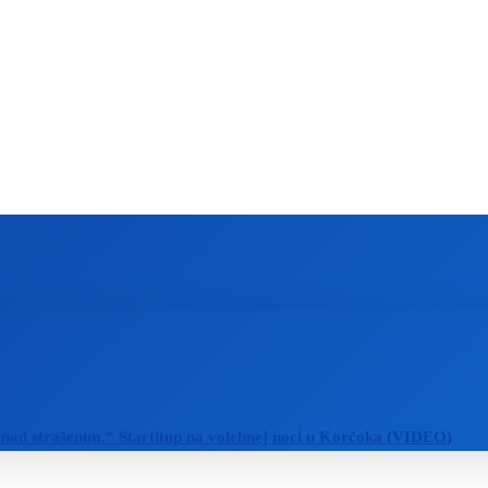
ZAHRANIČIE
ŠPORT
ZDRAVIE
 nad strašením.“ Startitup na volebnej noci u Korčoka (VIDEO)