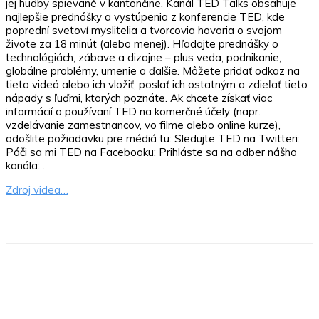
jej hudby spievané v kantončine. Kanál TED Talks obsahuje
najlepšie prednášky a vystúpenia z konferencie TED, kde
poprední svetoví myslitelia a tvorcovia hovoria o svojom
živote za 18 minút (alebo menej). Hľadajte prednášky o
technológiách, zábave a dizajne – plus veda, podnikanie,
globálne problémy, umenie a ďalšie. Môžete pridať odkaz na
tieto videá alebo ich vložiť, poslať ich ostatným a zdieľať tieto
nápady s ľuďmi, ktorých poznáte. Ak chcete získať viac
informácií o používaní TED na komerčné účely (napr.
vzdelávanie zamestnancov, vo filme alebo online kurze),
odošlite požiadavku pre médiá tu: Sledujte TED na Twitteri:
Páči sa mi TED na Facebooku: Prihláste sa na odber nášho
kanála: .
Zdroj videa…