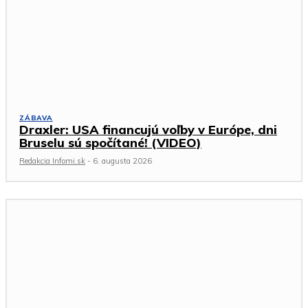
ZÁBAVA
Draxler: USA financujú voľby v Európe, dni
Bruselu sú spočítané! (VIDEO)
Redakcia Infomi.sk
-
6. augusta 2026