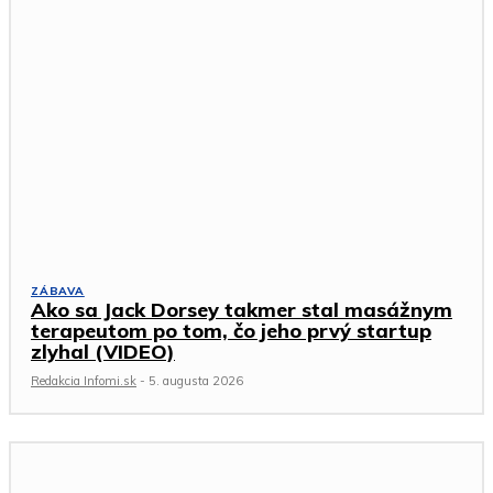
ZÁBAVA
Ako sa Jack Dorsey takmer stal masážnym
terapeutom po tom, čo jeho prvý startup
zlyhal (VIDEO)
Redakcia Infomi.sk
-
5. augusta 2026