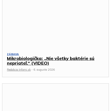
ZÁBAVA
Mikrobiologička: „Nie všetky baktérie sú
nepriateľ.“ (VIDEO)
Redakcia Infomi.sk
-
6. augusta 2026