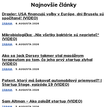
Najnovšie články
Draxler: USA financujú voľby v Európe, dni Bruselu sú
spočítané! (VIDEO)
ZÁBAVA
6. AUGUSTA 2026
Mikrobiologička: „Nie všetky baktérie sú nepriateľ.“
(VIDEO)
ZÁBAVA
6. AUGUSTA 2026
Ako sa Jack Dorsey takmer stal masážnym
terapeutom po tom, čo jeho prvý startup zlyhal
(VIDEO)
ZÁBAVA
5. AUGUSTA 2026
Patent, ktorý má šokovať automobilový priemysel?! |
Startup Stage, epizóda 19 (VIDEO)
ZÁBAVA
5. AUGUSTA 2026
Sam Altman – Ako založiť startup (VIDEO)
ZÁBAVA
5. AUGUSTA 2026