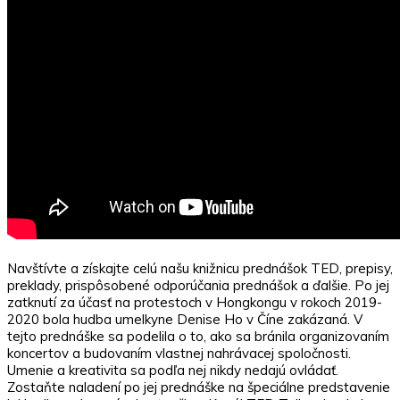
Navštívte a získajte celú našu knižnicu prednášok TED, prepisy,
preklady, prispôsobené odporúčania prednášok a ďalšie. Po jej
zatknutí za účasť na protestoch v Hongkongu v rokoch 2019-
2020 bola hudba umelkyne Denise Ho v Číne zakázaná. V
tejto prednáške sa podelila o to, ako sa bránila organizovaním
koncertov a budovaním vlastnej nahrávacej spoločnosti.
Umenie a kreativita sa podľa nej nikdy nedajú ovládať.
Zostaňte naladení po jej prednáške na špeciálne predstavenie