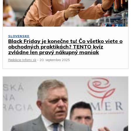
SLOVENSKO
Black Friday je konečne tu! Čo všetko viete o
obchodných praktikách? TENTO kvíz
zvládne len pravý nákupný maniak
Redakcia Infomi.sk
-
20. septembra 2025