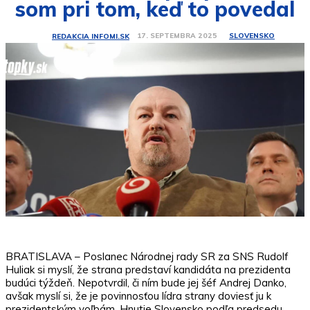
som pri tom, keď to povedal
SLOVENSKO
17. SEPTEMBRA 2025
REDAKCIA INFOMI.SK
BRATISLAVA – Poslanec Národnej rady SR za SNS Rudolf
Huliak si myslí, že strana predstaví kandidáta na prezidenta
budúci týždeň. Nepotvrdil, či ním bude jej šéf Andrej Danko,
avšak myslí si, že je povinnosťou lídra strany doviesť ju k
prezidentským voľbám. Hnutie Slovensko podľa predsedu