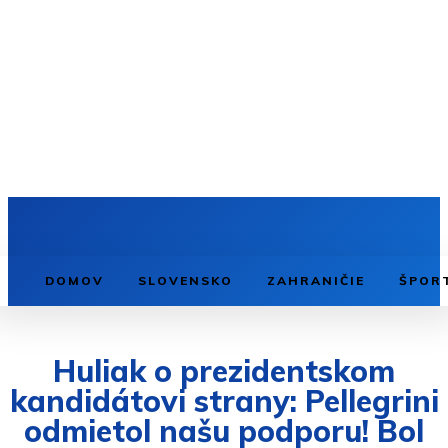
DOMOV
SLOVENSKO
ZAHRANIČIE
ŠPOR
Huliak o prezidentskom
kandidátovi strany: Pellegrini
odmietol našu podporu! Bol