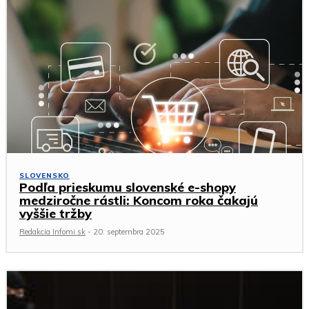
SLOVENSKO
Podľa prieskumu slovenské e-shopy
medziročne rástli: Koncom roka čakajú
vyššie tržby
Redakcia Infomi.sk
-
20. septembra 2025