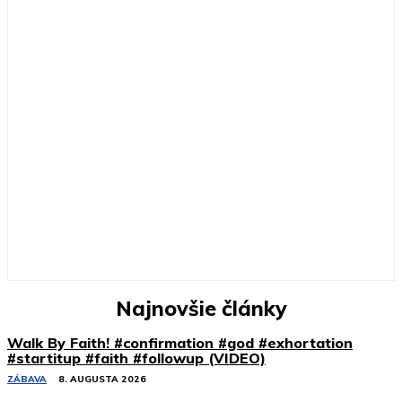
Najnovšie články
Walk By Faith! #confirmation #god #exhortation
#startitup #faith #followup (VIDEO)
ZÁBAVA
8. AUGUSTA 2026