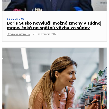
SLOVENSKO
Boris Susko nevylúčil možné zmeny v súdnej
mape, čaká na spätnú väzbu zo súdov
Redakcia Infomi.sk
-
20. septembra 2025