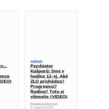
ZÁBAVA
cc…
Psychiater
Kašparů: Sme v
anca
hodine 12-ej. Aké
IDEO)
ZLO prichádza?
Progresivci?
-
Rodina? Toto si
všimnite (VIDEO)
Redakcia Infomi.sk
-
9. augusta 2026