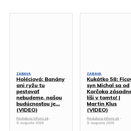
ZÁBAVA
ZÁBAVA
Holéciová: Banány
Kukátko 58: Fico
ani ryžu tu
syn Michal sa od
pestovať
Korčoka zásadn
nebudeme, našou
líši v tomto! |
budúcnosťou je…
Martin Klus
(VIDEO)
(VIDEO)
Redakcia Infomi.sk
-
Redakcia Infomi.sk
-
9. augusta 2026
9. augusta 2026