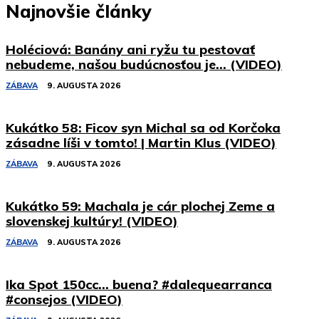
Najnovšie články
Holéciová: Banány ani ryžu tu pestovať
nebudeme, našou budúcnosťou je… (VIDEO)
ZÁBAVA
9. AUGUSTA 2026
Kukátko 58: Ficov syn Michal sa od Korčoka
zásadne líši v tomto! | Martin Klus (VIDEO)
ZÁBAVA
9. AUGUSTA 2026
Kukátko 59: Machala je cár plochej Zeme a
slovenskej kultúry! (VIDEO)
ZÁBAVA
9. AUGUSTA 2026
Ika Spot 150cc… buena? #dalequearranca
#consejos (VIDEO)