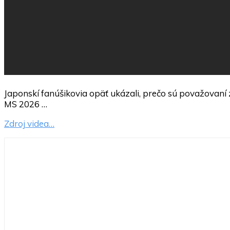
Japonskí fanúšikovia opäť ukázali, prečo sú považovaní z
MS 2026 …
Zdroj videa…