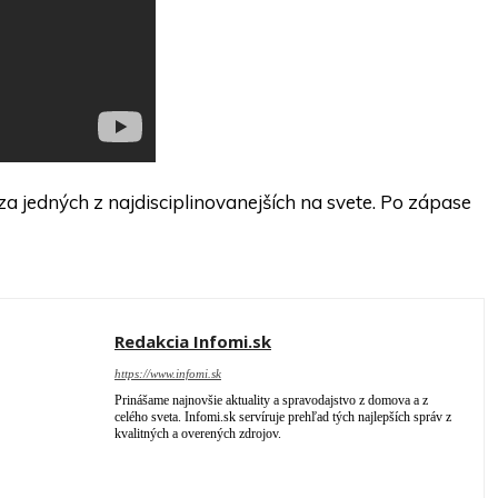
a jedných z najdisciplinovanejších na svete. Po zápase
Redakcia Infomi.sk
https://www.infomi.sk
Prinášame najnovšie aktuality a spravodajstvo z domova a z
celého sveta. Infomi.sk servíruje prehľad tých najlepších správ z
kvalitných a overených zdrojov.