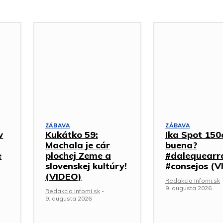
ZÁBAVA
ZÁBAVA
v
Kukátko 59:
Ika Spot 150
Machala je cár
buena?
e
plochej Zeme a
#dalequearr
slovenskej kultúry!
#consejos (V
(VIDEO)
Redakcia Infomi.sk
9. augusta 2026
Redakcia Infomi.sk
-
9. augusta 2026