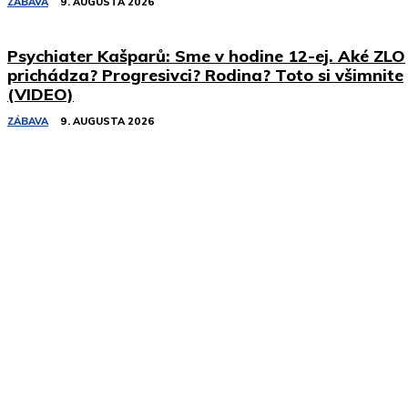
ZÁBAVA
9. AUGUSTA 2026
Psychiater Kašparů: Sme v hodine 12-ej. Aké ZLO
prichádza? Progresivci? Rodina? Toto si všimnite
(VIDEO)
ZÁBAVA
9. AUGUSTA 2026
Podobné články