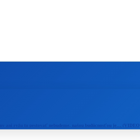
ZAHRANIČIE
ŠPORT
ZDRAVIE
ny ani ryžu tu pestovať nebudeme, našou budúcnosťou je… (VIDEO