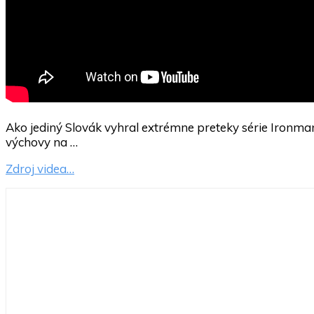
Ako jediný Slovák vyhral extrémne preteky série Ironma
výchovy na …
Zdroj videa…