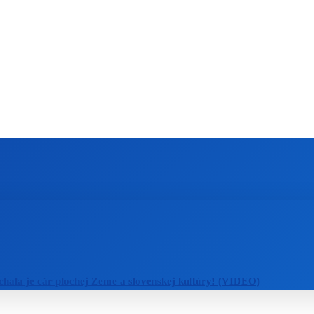
ZAHRANIČIE
ŠPORT
ZDRAVIE
hala je cár plochej Zeme a slovenskej kultúry! (VIDEO)