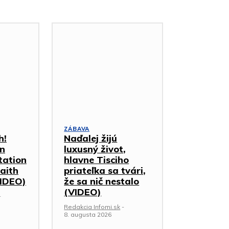
ZÁBAVA
h!
Naďalej žijú
on
luxusný život,
tation
hlavne Tisciho
faith
priateľka sa tvári,
VIDEO)
že sa nič nestalo
(VIDEO)
-
Redakcia Infomi.sk
-
8. augusta 2026