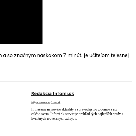
n a so značným náskokom 7 minút. Je učiteľom telesnej
Redakcia Infomi.sk
https://www.infomi.sk
Prinášame najnovšie aktuality a spravodajstvo z domova a z
celého sveta. Infomi.sk servíruje prehľad tých najlepších správ z
kvalitných a overených zdrojov.