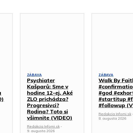
ZÁBAVA
ZÁBAVA
Psychiater
Walk By Fait
Kašparů: Sme v
#confirmati
a
hodine 12-ej. Aké
#god #exhor
O)
ZLO prichádza?
#startitup #
Progresivci?
#followup (
Rodina? Toto si
Redakcia Infomi.sk
všimnite (VIDEO)
8. augusta 2026
Redakcia Infomi.sk
-
9. augusta 2026