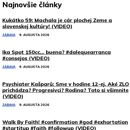
Najnovšie články
Kukátko 59: Machala je cár plochej Zeme a
slovenskej kultúry! (VIDEO)
ZÁBAVA
9. AUGUSTA 2026
Ika Spot 150cc… buena? #dalequearranca
#consejos (VIDEO)
ZÁBAVA
9. AUGUSTA 2026
Psychiater Kašparů: Sme v hodine 12-ej. Aké ZLO
prichádza? Progresivci? Rodina? Toto si všimnite
(VIDEO)
ZÁBAVA
9. AUGUSTA 2026
Walk By Faith! #confirmation #god #exhortation
#startitup #faith #followup (VIDEO)