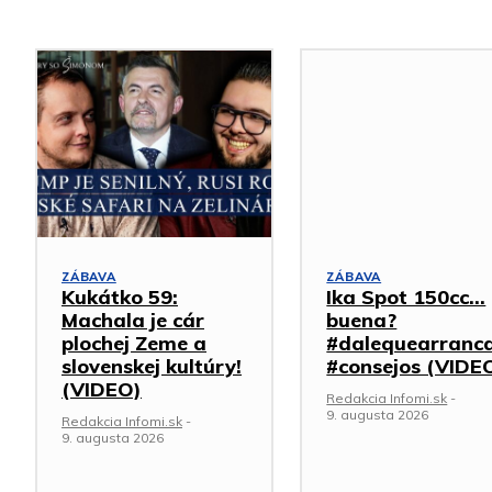
ZÁBAVA
ZÁBAVA
Kukátko 59:
Ika Spot 150cc…
Machala je cár
buena?
plochej Zeme a
#dalequearranc
slovenskej kultúry!
#consejos (VIDE
(VIDEO)
Redakcia Infomi.sk
-
9. augusta 2026
Redakcia Infomi.sk
-
9. augusta 2026