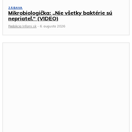
ZÁBAVA
Mikrobiologička: „Nie všetky baktérie sú
nepriateľ.“ (VIDEO)
Redakcia Infomi.sk
-
6. augusta 2026