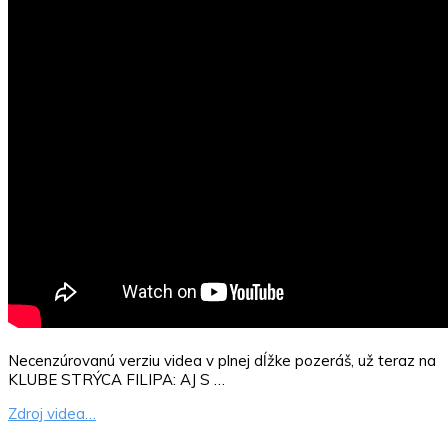
Necenzúrovanú verziu videa v plnej dĺžke pozeráš, už teraz na
KLUBE STRÝCA FILIPA: AJ S …
Zdroj videa…