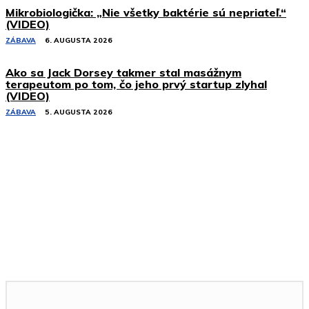
Mikrobiologička: „Nie všetky baktérie sú nepriateľ.“
(VIDEO)
ZÁBAVA
6. AUGUSTA 2026
Ako sa Jack Dorsey takmer stal masážnym
terapeutom po tom, čo jeho prvý startup zlyhal
(VIDEO)
ZÁBAVA
5. AUGUSTA 2026
Podobné články