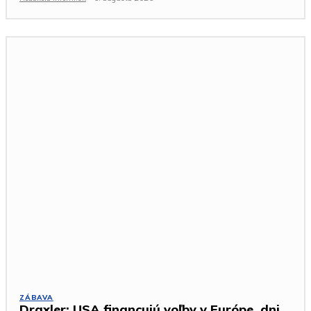
ZÁBAVA
Draxler: USA financujú voľby v Európe, dni