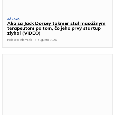
ZÁBAVA
Ako sa Jack Dorsey takmer stal masážnym
terapeutom po tom, čo jeho prvý startup
zlyhal (VIDEO)
Redakcia Infomi.sk
-
5. augusta 2026