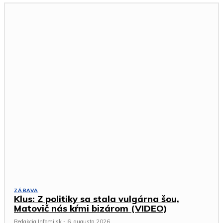
ZÁBAVA
Klus: Z politiky sa stala vulgárna šou,
Matovič nás kŕmi bizárom (VIDEO)
Redakcia Infomi.sk
-
6. augusta 2026