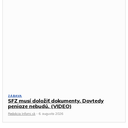
ZÁBAVA
SFZ musí doložiť dokumenty. Dovtedy
peniaze nebudú. (VIDEO)
Redakcia Infomi.sk
-
6. augusta 2026