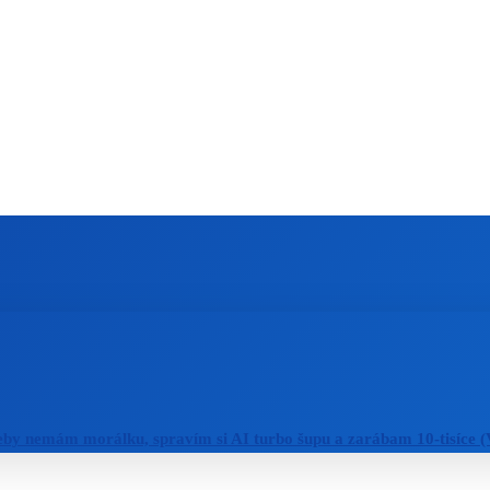
ZAHRANIČIE
ŠPORT
ZDRAVIE
eby nemám morálku, spravím si AI turbo šupu a zarábam 10-tisíce