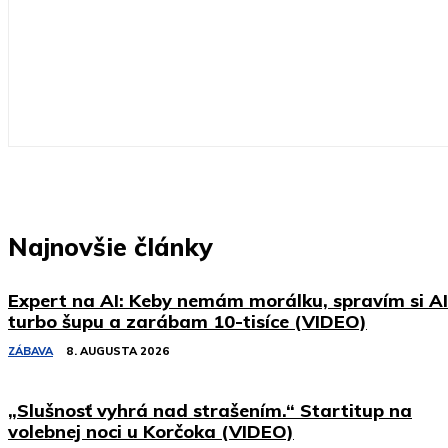
Najnovšie články
Expert na AI: Keby nemám morálku, spravím si AI
turbo šupu a zarábam 10-tisíce (VIDEO)
ZÁBAVA
8. AUGUSTA 2026
„Slušnosť vyhrá nad strašením.“ Startitup na
volebnej noci u Korčoka (VIDEO)