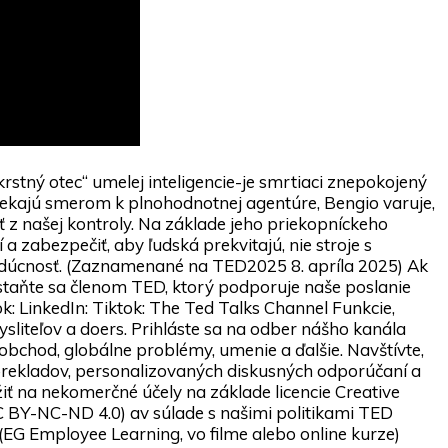
krstný otec“ umelej inteligencie-je smrtiaci znepokojený
tekajú smerom k plnohodnotnej agentúre, Bengio varuje,
ť z našej kontroly. Na základe jeho priekopníckeho
 zabezpečiť, aby ľudská prekvitajú, nie stroje s
udúcnosť. (Zaznamenané na TED2025 8. apríla 2025) Ak
 staňte sa členom TED, ktorý podporuje naše poslanie
k: LinkedIn: Tiktok: The Ted Talks Channel Funkcie,
liteľov a doers. Prihláste sa na odber nášho kanála
 obchod, globálne problémy, umenie a ďalšie. Navštívte,
, prekladov, personalizovaných diskusných odporúčaní a
žiť na nekomerčné účely na základe licencie Creative
 BY-NC-ND 4.0) av súlade s našimi politikami TED
(EG Employee Learning, vo filme alebo online kurze)