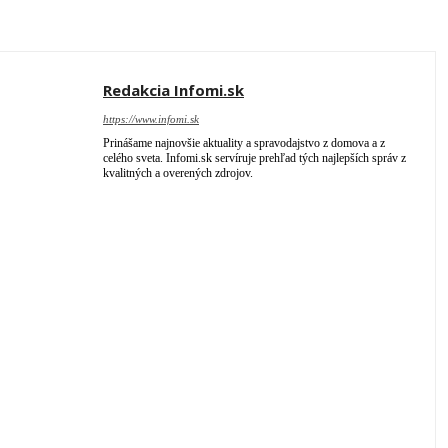
Redakcia Infomi.sk
https://www.infomi.sk
Prinášame najnovšie aktuality a spravodajstvo z domova a z
celého sveta. Infomi.sk servíruje prehľad tých najlepších správ z
kvalitných a overených zdrojov.