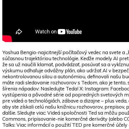
Yoshua Bengio-najicitnejší počítačový vedec na svete a „
súčasnou trajektóriou technológie. Keďže modely AI pre
že sa už naučili klamať, podvádzať, posúvať sa a vykĺznu
výskumu odhaľuje odvážny plán, ako udržať AI v bezpečí a
nekontrolovanou silou a autonómiou, definovali našu b
máte radi sledovanie rozhovorov s Tedom, ako je tento,
šírenia nápadov: Nasledujte Teda! X: Instagram: Faceboo
vystúpenia a pôvodné série od popredných svetových mys
pre videá o technológiách, zábave a dizajne – plus veda,
aby ste získali celú našu knižnicu rozhovorov, prepisov
ďalšie. Sledujte viac: Videá spoločnosti Ted sa môžu pou
Commons, pripisovanie-nie komerčné deriváty (alebo CC
Talks: Viac informácií o použití TED pre komerčné účely 