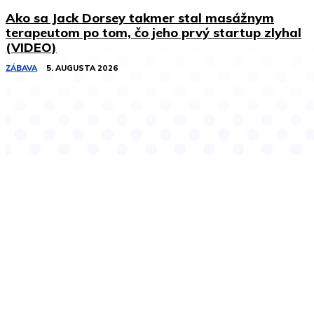
Ako sa Jack Dorsey takmer stal masážnym
terapeutom po tom, čo jeho prvý startup zlyhal
(VIDEO)
ZÁBAVA
5. AUGUSTA 2026
Podobné články