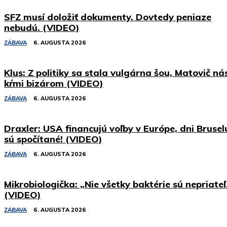
SFZ musí doložiť dokumenty. Dovtedy peniaze
nebudú. (VIDEO)
ZÁBAVA
6. AUGUSTA 2026
Klus: Z politiky sa stala vulgárna šou, Matovič ná
kŕmi bizárom (VIDEO)
ZÁBAVA
6. AUGUSTA 2026
Draxler: USA financujú voľby v Európe, dni Brusel
sú spočítané! (VIDEO)
ZÁBAVA
6. AUGUSTA 2026
Mikrobiologička: „Nie všetky baktérie sú nepriateľ
(VIDEO)
ZÁBAVA
6. AUGUSTA 2026