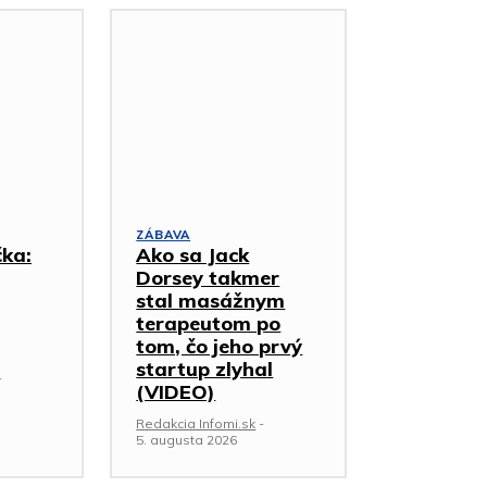
ZÁBAVA
čka:
Ako sa Jack
Dorsey takmer
stal masážnym
terapeutom po
tom, čo jeho prvý
startup zlyhal
-
(VIDEO)
Redakcia Infomi.sk
-
5. augusta 2026