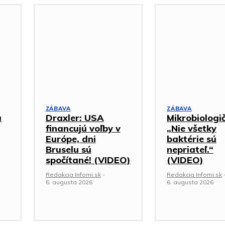
ZÁBAVA
ZÁBAVA
a
Draxler: USA
Mikrobiologi
financujú voľby v
„Nie všetky
Európe, dni
baktérie sú
Bruselu sú
nepriateľ.“
spočítané! (VIDEO)
(VIDEO)
Redakcia Infomi.sk
-
Redakcia Infomi.sk
6. augusta 2026
6. augusta 2026