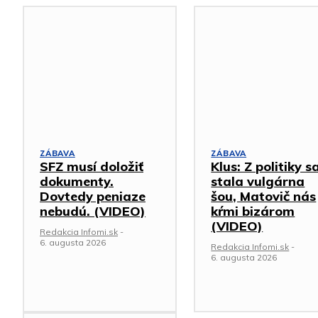
ZÁBAVA
ZÁBAVA
SFZ musí doložiť
Klus: Z politiky s
dokumenty.
stala vulgárna
Dovtedy peniaze
šou, Matovič nás
nebudú. (VIDEO)
kŕmi bizárom
(VIDEO)
Redakcia Infomi.sk
-
6. augusta 2026
Redakcia Infomi.sk
-
6. augusta 2026