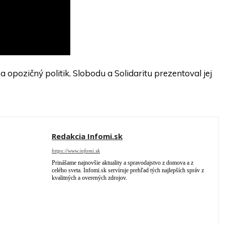
 a opozičný politik. Slobodu a Solidaritu prezentoval jej
Redakcia Infomi.sk
https://www.infomi.sk
Prinášame najnovšie aktuality a spravodajstvo z domova a z
celého sveta. Infomi.sk servíruje prehľad tých najlepších správ z
kvalitných a overených zdrojov.