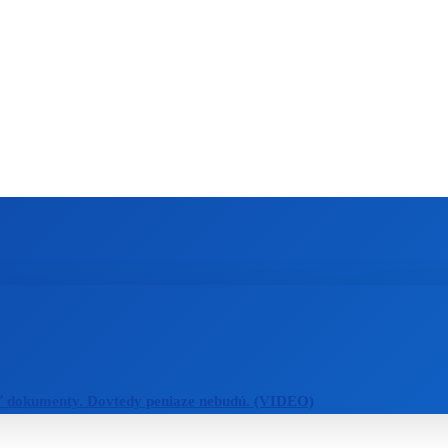
ZAHRANIČIE
ŠPORT
ZDRAVIE
ť dokumenty. Dovtedy peniaze nebudú. (VIDEO)