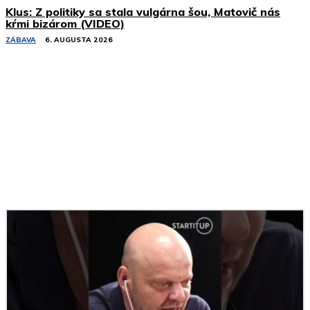
Klus: Z politiky sa stala vulgárna šou, Matovič nás
kŕmi bizárom (VIDEO)
ZÁBAVA
6. AUGUSTA 2026
Podobné články