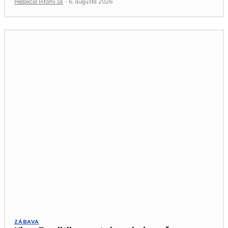
Redakcia Infomi.sk
-
6. augusta 2026
ZÁBAVA