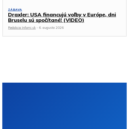
ZÁBAVA
Draxler: USA financujú voľby v Európe, dni
Bruselu sú spočítané! (VIDEO)
Redakcia Infomi.sk
-
6. augusta 2026