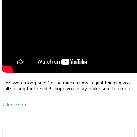
This was a long one! Not so much a how-to just bringing you
folks along for the ride! I hope you enjoy, make sure to drop a
…
Zdroj videa…