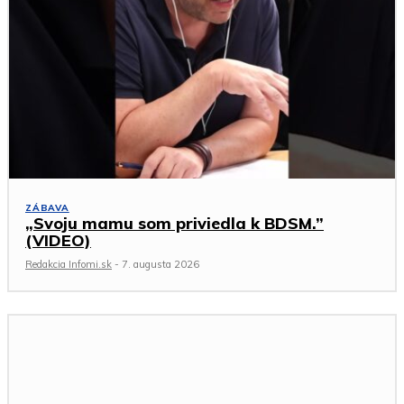
ZÁBAVA
„Svoju mamu som priviedla k BDSM.”
(VIDEO)
Redakcia Infomi.sk
-
7. augusta 2026