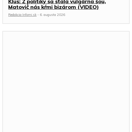
Klus: Z politiky sa stala vulgárna šou,
Matovič nás kŕmi bizárom (VIDEO)
Redakcia Infomi.sk
-
6. augusta 2026