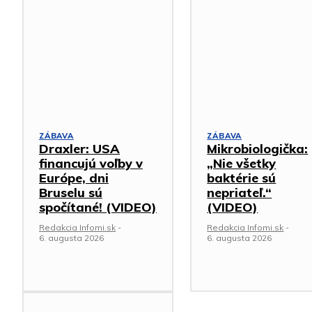
ZÁBAVA
ZÁBAVA
Draxler: USA
Mikrobiologička:
financujú voľby v
„Nie všetky
Európe, dni
baktérie sú
Bruselu sú
nepriateľ.“
spočítané! (VIDEO)
(VIDEO)
Redakcia Infomi.sk
-
Redakcia Infomi.sk
-
6. augusta 2026
6. augusta 2026