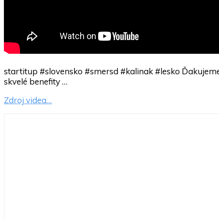
startitup #slovensko #smersd #kalinak #lesko Ďakujeme za
skvelé benefity …
Zdroj videa…