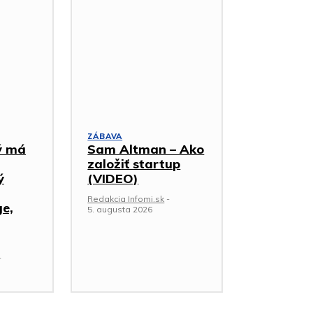
ZÁBAVA
ý má
Sam Altman – Ako
založiť startup
ý
(VIDEO)
Redakcia Infomi.sk
-
e,
5. augusta 2026
-