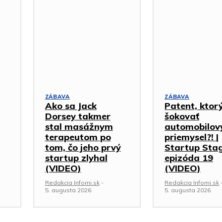
ZÁBAVA
ZÁBAVA
Ako sa Jack
Patent, ktor
Dorsey takmer
šokovať
stal masážnym
automobilov
terapeutom po
priemysel?! |
tom, čo jeho prvý
Startup Stag
startup zlyhal
epizóda 19
(VIDEO)
(VIDEO)
Redakcia Infomi.sk
-
Redakcia Infomi.sk
5. augusta 2026
5. augusta 2026