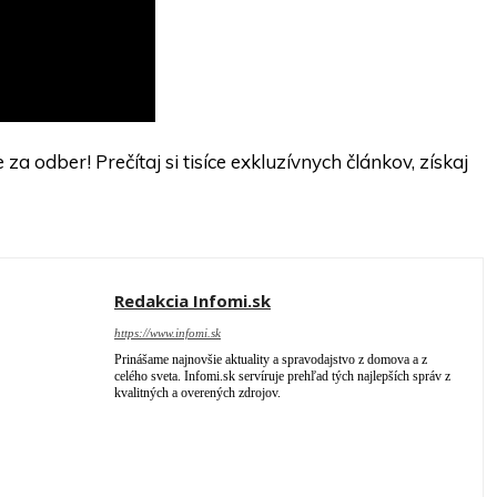
 odber! Prečítaj si tisíce exkluzívnych článkov, získaj
Redakcia Infomi.sk
https://www.infomi.sk
Prinášame najnovšie aktuality a spravodajstvo z domova a z
celého sveta. Infomi.sk servíruje prehľad tých najlepších správ z
kvalitných a overených zdrojov.