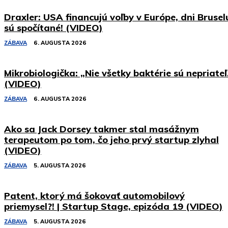
Draxler: USA financujú voľby v Európe, dni Brusel
sú spočítané! (VIDEO)
ZÁBAVA
6. AUGUSTA 2026
Mikrobiologička: „Nie všetky baktérie sú nepriateľ
(VIDEO)
ZÁBAVA
6. AUGUSTA 2026
Ako sa Jack Dorsey takmer stal masážnym
terapeutom po tom, čo jeho prvý startup zlyhal
(VIDEO)
ZÁBAVA
5. AUGUSTA 2026
Patent, ktorý má šokovať automobilový
priemysel?! | Startup Stage, epizóda 19 (VIDEO)
ZÁBAVA
5. AUGUSTA 2026