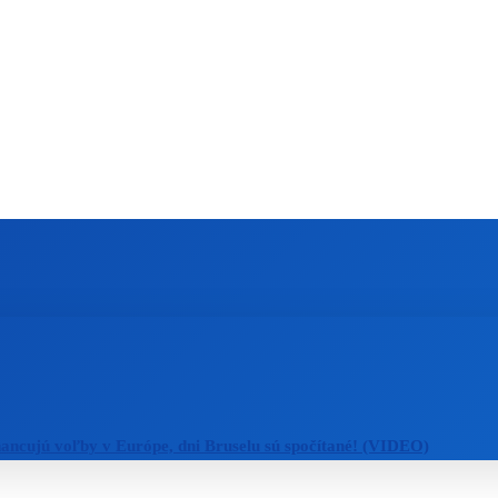
ZAHRANIČIE
ŠPORT
ZDRAVIE
nancujú voľby v Európe, dni Bruselu sú spočítané! (VIDEO)