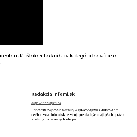
átom Krištálového krídla v kategórii Inovácie a
…
Redakcia Infomi.sk
https://www.infomi.sk
Prinášame najnovšie aktuality a spravodajstvo z domova a z
celého sveta. Infomi.sk servíruje prehľad tých najlepších správ z
kvalitných a overených zdrojov.