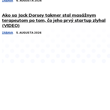
ZÁBAVA
6. AUGUSTA 2026
Ako sa Jack Dorsey takmer stal masážnym
terapeutom po tom, čo jeho prvý startup zlyhal
(VIDEO)
ZÁBAVA
5. AUGUSTA 2026
Podobné články