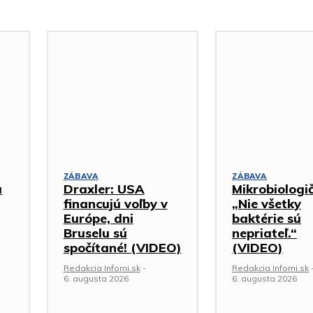
ZÁBAVA
ZÁBAVA
a
Draxler: USA
Mikrobiologi
financujú voľby v
„Nie všetky
Európe, dni
baktérie sú
Bruselu sú
nepriateľ.“
spočítané! (VIDEO)
(VIDEO)
Redakcia Infomi.sk
-
Redakcia Infomi.sk
6. augusta 2026
6. augusta 2026