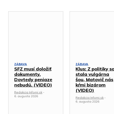
ZÁBAVA
ZÁBAVA
SFZ musí doložiť
Klus: Z politiky s
dokumenty.
stala vulgárna
Dovtedy peniaze
šou, Matovič nás
nebudú. (VIDEO)
kŕmi bizárom
(VIDEO)
Redakcia Infomi.sk
-
6. augusta 2026
Redakcia Infomi.sk
-
6. augusta 2026