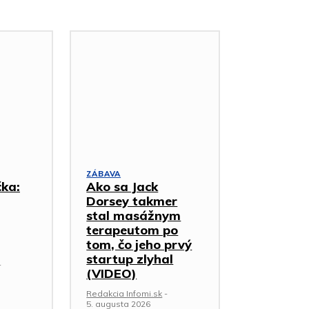
ZÁBAVA
čka:
Ako sa Jack
Dorsey takmer
stal masážnym
terapeutom po
tom, čo jeho prvý
startup zlyhal
-
(VIDEO)
Redakcia Infomi.sk
-
5. augusta 2026