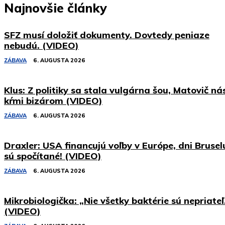
Najnovšie články
SFZ musí doložiť dokumenty. Dovtedy peniaze
nebudú. (VIDEO)
ZÁBAVA
6. AUGUSTA 2026
Klus: Z politiky sa stala vulgárna šou, Matovič ná
kŕmi bizárom (VIDEO)
ZÁBAVA
6. AUGUSTA 2026
Draxler: USA financujú voľby v Európe, dni Brusel
sú spočítané! (VIDEO)
ZÁBAVA
6. AUGUSTA 2026
Mikrobiologička: „Nie všetky baktérie sú nepriateľ
(VIDEO)