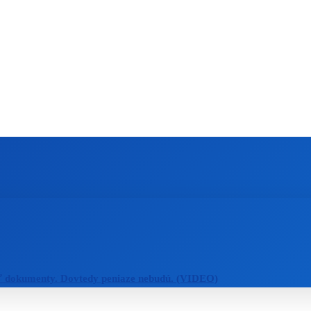
ZAHRANIČIE
ŠPORT
ZDRAVIE
ť dokumenty. Dovtedy peniaze nebudú. (VIDEO)