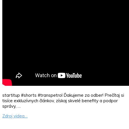
startitup #shorts #transpetrol Ďakujeme za odber! Prečítaj si
tisíce exkluzívnych článkov, získaj skvelé benefity a podpor
správy, …
Zdroj videa…