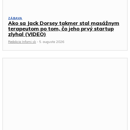
ZÁBAVA
Ako sa Jack Dorsey takmer stal masážnym
terapeutom po tom, čo jeho prvý startup
zlyhal (VIDEO)
Redakcia Infomi.sk
-
5. augusta 2026