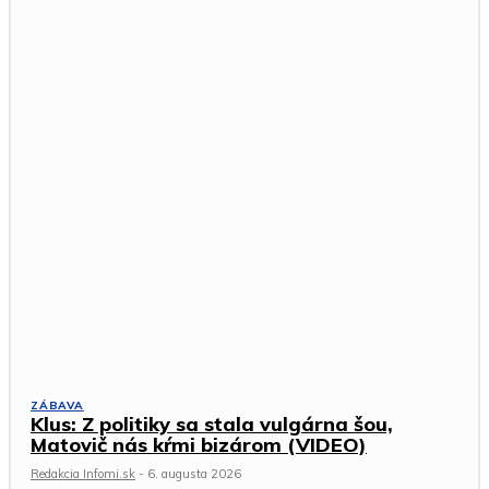
ZÁBAVA
Klus: Z politiky sa stala vulgárna šou,
Matovič nás kŕmi bizárom (VIDEO)
Redakcia Infomi.sk
-
6. augusta 2026