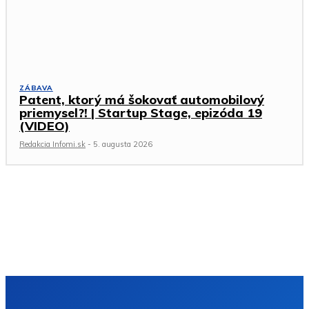
ZÁBAVA
Patent, ktorý má šokovať automobilový
priemysel?! | Startup Stage, epizóda 19
(VIDEO)
Redakcia Infomi.sk
-
5. augusta 2026