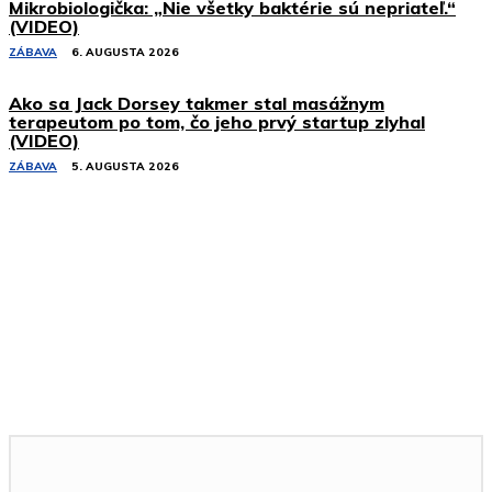
Mikrobiologička: „Nie všetky baktérie sú nepriateľ.“
(VIDEO)
ZÁBAVA
6. AUGUSTA 2026
Ako sa Jack Dorsey takmer stal masážnym
terapeutom po tom, čo jeho prvý startup zlyhal
(VIDEO)
ZÁBAVA
5. AUGUSTA 2026
Podobné články