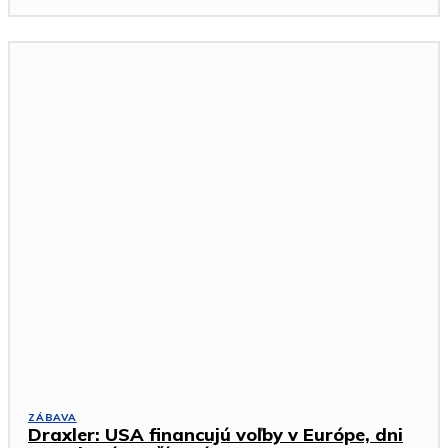
ZÁBAVA
Draxler: USA financujú voľby v Európe, dni