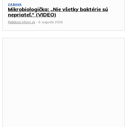
ZÁBAVA
Mikrobiologička: „Nie všetky baktérie sú
nepriateľ.“ (VIDEO)
Redakcia Infomi.sk
-
6. augusta 2026