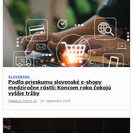
SLOVENSKO
Podľa prieskumu slovenské e-shopy
medziročne rástli: Koncom roka čakajú
vyššie tržby
Redakcia Infomi.sk
-
20. septembra 2025