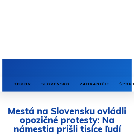
DOMOV
SLOVENSKO
ZAHRANIČIE
ŠPOR
Mestá na Slovensku ovládli
opozičné protesty: Na
námestia prišli tisíce ľudí