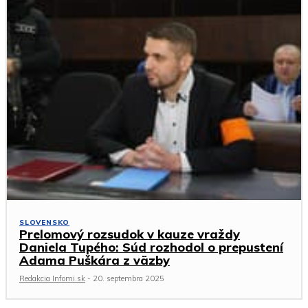
SLOVENSKO
Prelomový rozsudok v kauze vraždy
Daniela Tupého: Súd rozhodol o prepustení
Adama Puškára z väzby
Redakcia Infomi.sk
-
20. septembra 2025