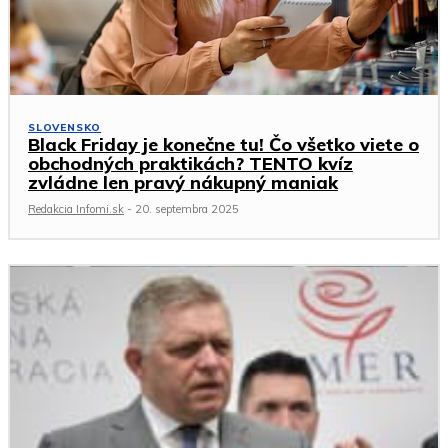
SLOVENSKO
Black Friday je konečne tu! Čo všetko viete o
obchodných praktikách? TENTO kvíz
zvládne len pravý nákupný maniak
Redakcia Infomi.sk
-
20. septembra 2025