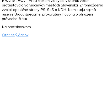
BRATISLAVA – Proti krokom vlády sa v utorok večer
protestovalo vo viacerých mestách Slovenska. Zhromaždenia
zvolali opozičné strany PS, SaS a KDH. Namietajú najmä
rušenie Úradu špeciálnej prokuratúry, hovoria o ohrození
právneho štátu.
Na bratislavskom…
Čítať celý článok