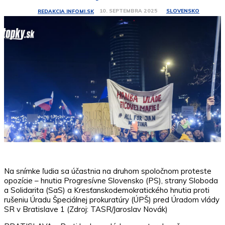
SLOVENSKO
10. SEPTEMBRA 2025
REDAKCIA INFOMI.SK
Na snímke ľudia sa účastnia na druhom spoločnom proteste
opozície – hnutia Progresívne Slovensko (PS), strany Sloboda
a Solidarita (SaS) a Kresťanskodemokratického hnutia proti
rušeniu Úradu Špeciálnej prokuratúry (ÚPŠ) pred Úradom vlády
SR v Bratislave 1 (Zdroj: TASR/Jaroslav Novák)