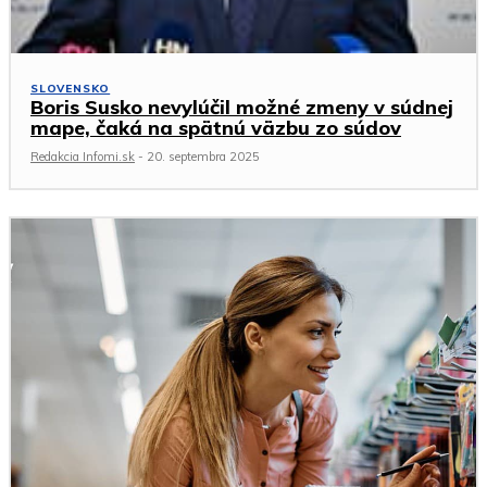
SLOVENSKO
Boris Susko nevylúčil možné zmeny v súdnej
mape, čaká na spätnú väzbu zo súdov
Redakcia Infomi.sk
-
20. septembra 2025