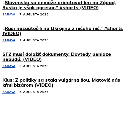
„Slovensko sa nemôže orientovať len na Západ,
Rusko je však agresor.“ #shorts (VIDEO)
ZÁBAVA
7. AUGUSTA 2026
„Rusi nezaútočili na Ukrajinu z ničoho nič.“ #shorts
(VIDEO)
ZÁBAVA
7. AUGUSTA 2026
SFZ musí doložiť dokumenty. Dovtedy peniaze
nebudú. (VIDEO)
ZÁBAVA
6. AUGUSTA 2026
Klus: Z politiky sa stala vulgárna šou, Matovič nás
kŕmi bizárom (VIDEO)
ZÁBAVA
6. AUGUSTA 2026