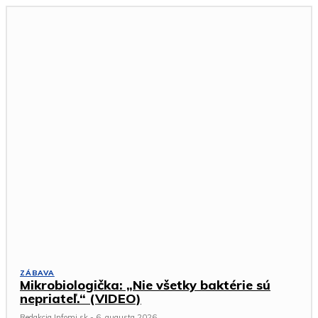
ZÁBAVA
Mikrobiologička: „Nie všetky baktérie sú
nepriateľ.“ (VIDEO)
Redakcia Infomi.sk
-
6. augusta 2026