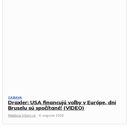
ZÁBAVA
Draxler: USA financujú voľby v Európe, dni
Bruselu sú spočítané! (VIDEO)
Redakcia Infomi.sk
-
6. augusta 2026