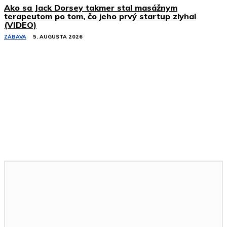
Ako sa Jack Dorsey takmer stal masážnym
terapeutom po tom, čo jeho prvý startup zlyhal
(VIDEO)
ZÁBAVA
5. AUGUSTA 2026
Podobné články