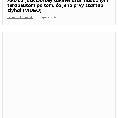
Ako sa Jack Dorsey takmer stal masážnym
terapeutom po tom, čo jeho prvý startup
zlyhal (VIDEO)
Redakcia Infomi.sk
-
5. augusta 2026