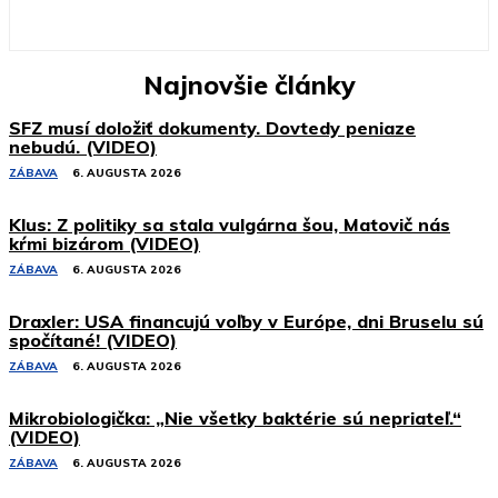
Najnovšie články
SFZ musí doložiť dokumenty. Dovtedy peniaze
nebudú. (VIDEO)
ZÁBAVA
6. AUGUSTA 2026
Klus: Z politiky sa stala vulgárna šou, Matovič nás
kŕmi bizárom (VIDEO)
ZÁBAVA
6. AUGUSTA 2026
Draxler: USA financujú voľby v Európe, dni Bruselu sú
spočítané! (VIDEO)
ZÁBAVA
6. AUGUSTA 2026
Mikrobiologička: „Nie všetky baktérie sú nepriateľ.“
(VIDEO)
ZÁBAVA
6. AUGUSTA 2026