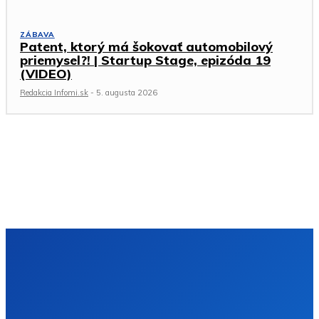
ZÁBAVA
Patent, ktorý má šokovať automobilový
priemysel?! | Startup Stage, epizóda 19
(VIDEO)
Redakcia Infomi.sk
-
5. augusta 2026