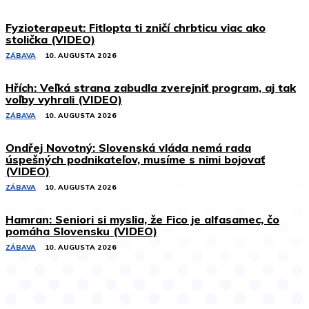
Fyzioterapeut: Fitlopta ti zničí chrbticu viac ako
stolička (VIDEO)
ZÁBAVA
10. AUGUSTA 2026
Hřích: Veľká strana zabudla zverejniť program, aj tak
voľby vyhrali (VIDEO)
ZÁBAVA
10. AUGUSTA 2026
Ondřej Novotný: Slovenská vláda nemá rada
úspešných podnikateľov, musíme s nimi bojovať
(VIDEO)
ZÁBAVA
10. AUGUSTA 2026
Hamran: Seniori si myslia, že Fico je alfasamec, čo
pomáha Slovensku (VIDEO)
ZÁBAVA
10. AUGUSTA 2026