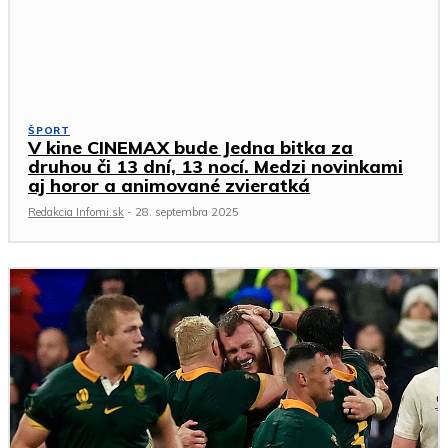
ŠPORT
V kine CINEMAX bude Jedna bitka za
druhou či 13 dní, 13 nocí. Medzi novinkami
aj horor a animované zvieratká
Redakcia Infomi.sk
-
28. septembra 2025