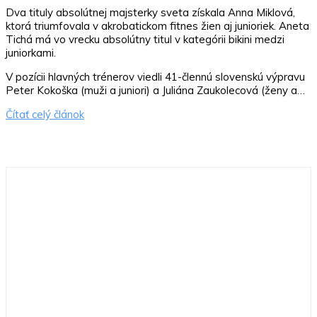
Dva tituly absolútnej majsterky sveta získala Anna Miklová,
ktorá triumfovala v akrobatickom fitnes žien aj junioriek. Aneta
Tichá má vo vrecku absolútny titul v kategórii bikini medzi
juniorkami.
V pozícii hlavných trénerov viedli 41-člennú slovenskú výpravu
Peter Kokoška (muži a juniori) a Juliána Zaukolecová (ženy a…
Čítať celý článok