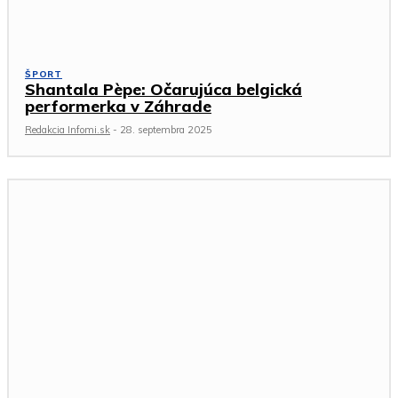
ŠPORT
Shantala Pèpe: Očarujúca belgická
performerka v Záhrade
Redakcia Infomi.sk
-
28. septembra 2025