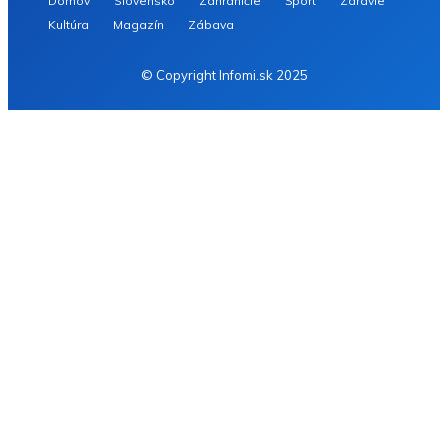
Domov
Slovensko
Zahraničie
Šport
Zdravie
Kultúra
Magazín
Zábava
© Copyright Infomi.sk 2025