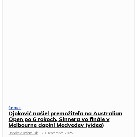
ŠPORT
Djokovič našiel premožiteľa na Australian
Open po 6 rokoch, Sinnera vo finále v
Melbourne doplní Medvedev (video)
Redakcia Infomi.sk
-
20. septembra 2025