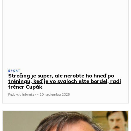
ŠPORT
Strečing je super, ale nerobte ho hneď po
tréningu, keď je vo svaloch ešte bordel, radí
tréner Cupák
Redakcia Infomi.sk
-
20. septembra 2025