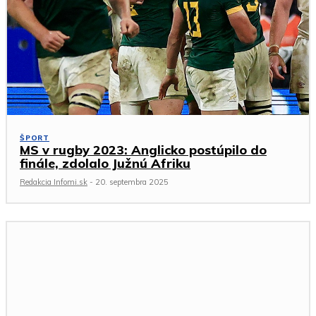
ŠPORT
MS v rugby 2023: Anglicko postúpilo do
finále, zdolalo Južnú Afriku
Redakcia Infomi.sk
-
20. septembra 2025