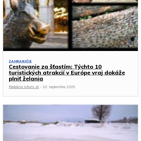
ZAHRANIČIE
Cestovanie za šťastím: Týchto 10
turistických atrakcií v Európe vraj dokáže
plniť želania
Redakcia Infomi.sk
-
20. septembra 2025