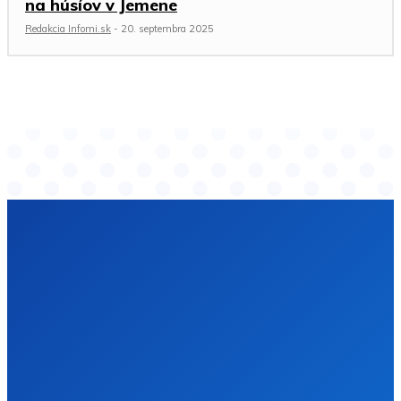
na húsíov v Jemene
Redakcia Infomi.sk
-
20. septembra 2025