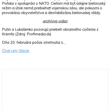
Poľska v spolupráci s NATO. Cieľom má byť údajne bieloruský
režim a útok nemá prebiehať vojenskou silou, ale pokusmi o
provokáciu obyvateľstva a destabilizáciu bieloruskej vlády.
archívne video
Putin a Lukašenko pozorujú priebeh obranného cvičenia z
Kremľa (Zdroj: Profimedia.sk)
Dňa 20. februára počas stretnutia s…
Čítať celý článok