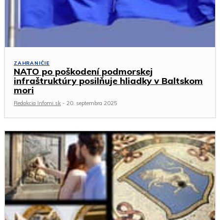
ZAHRANIČIE
NATO po poškodení podmorskej
infraštruktúry posilňuje hliadky v Baltskom
mori
Redakcia Infomi.sk
-
20. septembra 2025