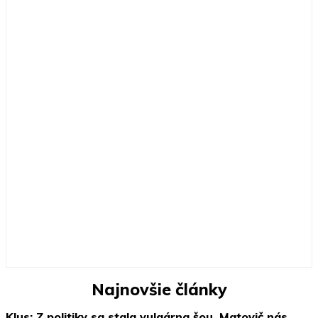
Najnovšie články
Klus: Z politiky sa stala vulgárna šou, Matovič nás