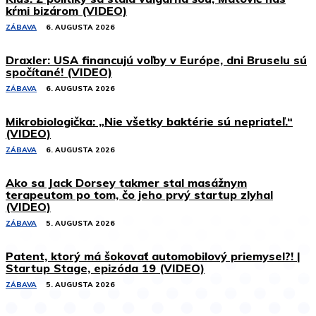
kŕmi bizárom (VIDEO)
ZÁBAVA
6. AUGUSTA 2026
Draxler: USA financujú voľby v Európe, dni Bruselu sú
spočítané! (VIDEO)
ZÁBAVA
6. AUGUSTA 2026
Mikrobiologička: „Nie všetky baktérie sú nepriateľ.“
(VIDEO)
ZÁBAVA
6. AUGUSTA 2026
Ako sa Jack Dorsey takmer stal masážnym
terapeutom po tom, čo jeho prvý startup zlyhal
(VIDEO)
ZÁBAVA
5. AUGUSTA 2026
Patent, ktorý má šokovať automobilový priemysel?! |
Startup Stage, epizóda 19 (VIDEO)
ZÁBAVA
5. AUGUSTA 2026