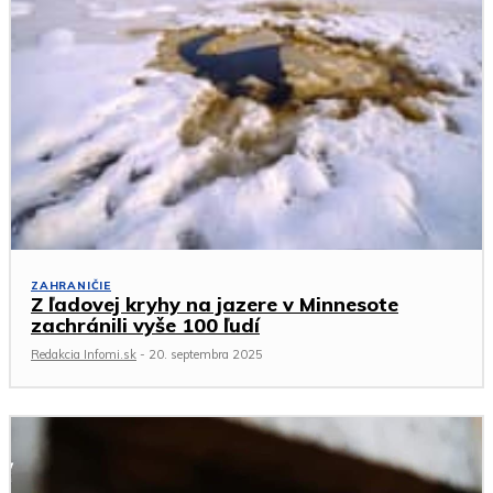
ZAHRANIČIE
Z ľadovej kryhy na jazere v Minnesote
zachránili vyše 100 ľudí
Redakcia Infomi.sk
-
20. septembra 2025