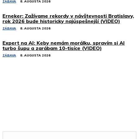
ZÁBAVA
8. AUGUSTA 2026
Erneker: Zažívame rekordy v návštevnosti Bratislavy,
rok 2026 bude historicky najúspešnejší (VIDEO)
ZÁBAVA
8. AUGUSTA 2026
Expert na AI: Keby nemám morálku, spravím si AI
turbo šupu a zarábam 10-tisíce (VIDEO)
ZÁBAVA
8. AUGUSTA 2026
Podobné články