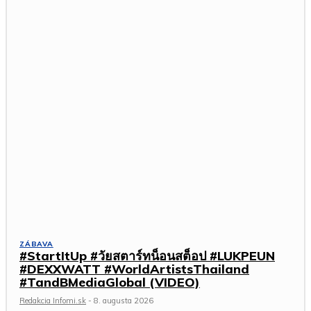
ZÁBAVA
#StartItUp #วัยสตาร์ทน็อนสต็อป #LUKPEUN
#DEXXWATT #WorldArtistsThailand
#TandBMediaGlobal (VIDEO)
Redakcia Infomi.sk
-
8. augusta 2026