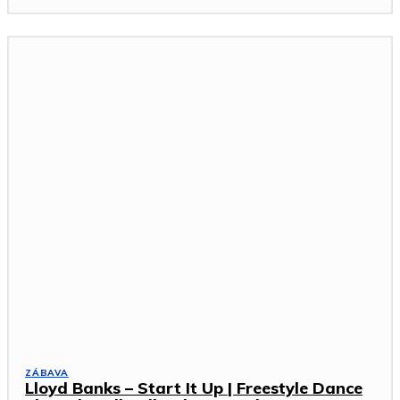
ZÁBAVA
Lloyd Banks – Start It Up | Freestyle Dance