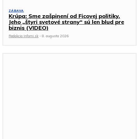
ZÁBAVA
Krúpa: Sme zašpinení od Ficovej politiky.
Jeho „štyri svetové strany“ sú len blud pre
biznis (VIDEO)
Redakcia Infomi.sk
-
8. augusta 2026