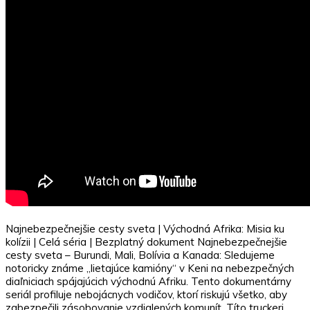
Najnebezpečnejšie cesty sveta | Východná Afrika: Misia ku
kolízii | Celá séria | Bezplatný dokument Najnebezpečnejšie
cesty sveta – Burundi, Mali, Bolívia a Kanada: Sledujeme
notoricky známe „lietajúce kamióny“ v Keni na nebezpečných
diaľniciach spájajúcich východnú Afriku. Tento dokumentárny
seriál profiluje nebojácnych vodičov, ktorí riskujú všetko, aby
zabezpečili zásobovanie vzdialených komunít. Títo truckeri,