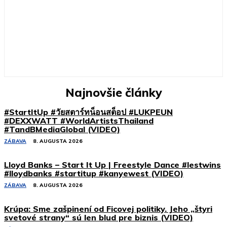
Najnovšie články
#StartItUp #วัยสตาร์ทน็อนสต็อป #LUKPEUN
#DEXXWATT #WorldArtistsThailand
#TandBMediaGlobal (VIDEO)
ZÁBAVA
8. AUGUSTA 2026
Lloyd Banks – Start It Up | Freestyle Dance #lestwins
#lloydbanks #startitup #kanyewest (VIDEO)
ZÁBAVA
8. AUGUSTA 2026
Krúpa: Sme zašpinení od Ficovej politiky. Jeho „štyri
svetové strany“ sú len blud pre biznis (VIDEO)