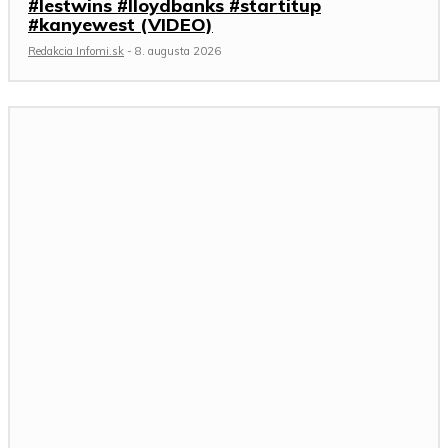
#lestwins #lloydbanks #startitup
#kanyewest (VIDEO)
Redakcia Infomi.sk
-
8. augusta 2026