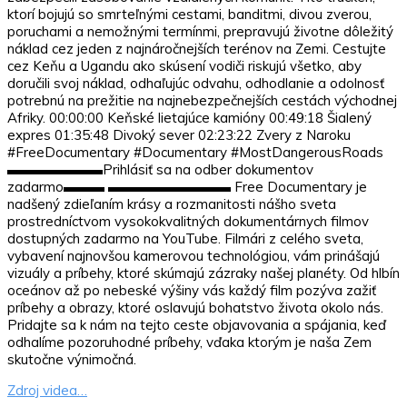
ktorí bojujú so smrteľnými cestami, banditmi, divou zverou,
poruchami a nemožnými termínmi, prepravujú životne dôležitý
náklad cez jeden z najnáročnejších terénov na Zemi. Cestujte
cez Keňu a Ugandu ako skúsení vodiči riskujú všetko, aby
doručili svoj náklad, odhaľujúc odvahu, odhodlanie a odolnosť
potrebnú na prežitie na najnebezpečnejších cestách východnej
Afriky. 00:00:00 Keňské lietajúce kamióny 00:49:18 Šialený
expres 01:35:48 Divoký sever 02:23:22 Zvery z Naroku
#FreeDocumentary #Documentary #MostDangerousRoads
▬▬▬▬▬▬▬Prihlásiť sa na odber dokumentov
zadarmo▬▬▬ ▬▬▬▬▬▬▬▬▬ Free Documentary je
nadšený zdieľaním krásy a rozmanitosti nášho sveta
prostredníctvom vysokokvalitných dokumentárnych filmov
dostupných zadarmo na YouTube. Filmári z celého sveta,
vybavení najnovšou kamerovou technológiou, vám prinášajú
vizuály a príbehy, ktoré skúmajú zázraky našej planéty. Od hlbín
oceánov až po nebeské výšiny vás každý film pozýva zažiť
príbehy a obrazy, ktoré oslavujú bohatstvo života okolo nás.
Pridajte sa k nám na tejto ceste objavovania a spájania, keď
odhalíme pozoruhodné príbehy, vďaka ktorým je naša Zem
skutočne výnimočná.
Zdroj videa…