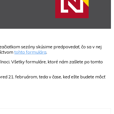
d začiatkom sezóny skúsime predpovedať, čo sa v nej
níctvom
tohto formulára
.
lnoci. Všetky formuláre, ktoré nám zašlete po tomto
red 21. februárom, teda v čase, keď ešte budete môcť