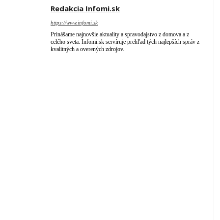
Redakcia Infomi.sk
https://www.infomi.sk
Prinášame najnovšie aktuality a spravodajstvo z domova a z
celého sveta. Infomi.sk servíruje prehľad tých najlepších správ z
kvalitných a overených zdrojov.