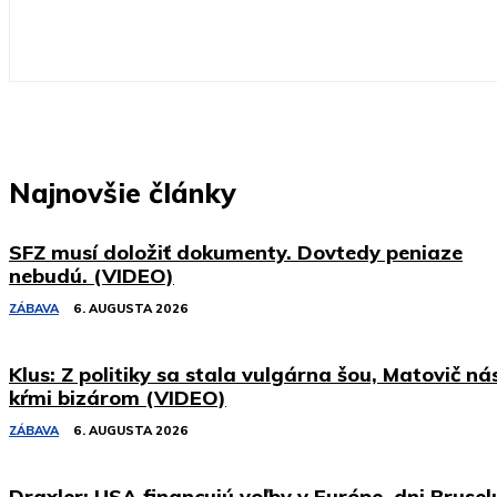
Najnovšie články
SFZ musí doložiť dokumenty. Dovtedy peniaze
nebudú. (VIDEO)
ZÁBAVA
6. AUGUSTA 2026
Klus: Z politiky sa stala vulgárna šou, Matovič ná
kŕmi bizárom (VIDEO)
ZÁBAVA
6. AUGUSTA 2026
Draxler: USA financujú voľby v Európe, dni Brusel