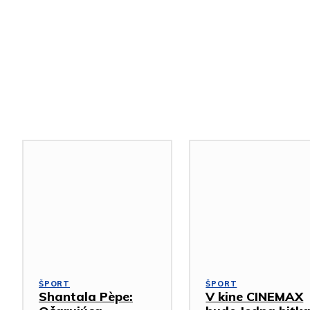
Podobné články
ŠPORT
ŠPORT
Shantala Pèpe:
V kine CINEMAX