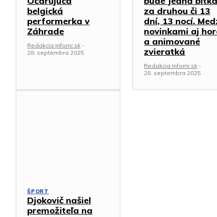
Očarujúca
bude Jedna bitk
belgická
za druhou či 13
performerka v
dní, 13 nocí. Med
Záhrade
novinkami aj hor
a animované
Redakcia Infomi.sk
-
zvieratká
28. septembra 2025
Redakcia Infomi.sk
-
28. septembra 2025
ŠPORT
Djokovič našiel
premožiteľa na