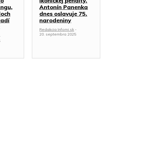
ho
ikonickej penalty.
ingu,
Antonín Panenka
loch
dnes oslavuje 75.
radí
narodeniny
Redakcia Infomi.sk
-
20. septembra 2025
-
5