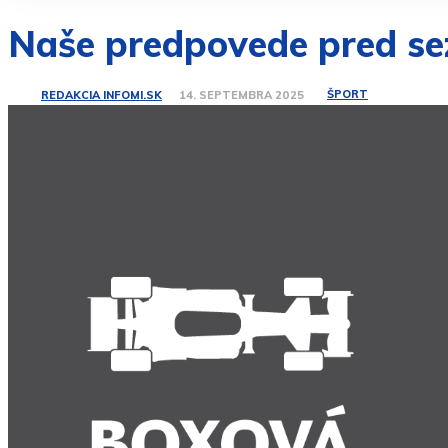
Naše predpovede pred s
ŠPORT
REDAKCIA INFOMI.SK
14. SEPTEMBRA 2025