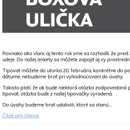
Rovnako ako vlani, aj tento rok sme sa rozhodli, že pre
udeje. Do našej ankety sa môžete zapojiť aj vy prostred
Tipovať môžete do utorka 20. februára, konkrétne do po
dátume, nebudeme brať pri vyhodnocovaní do úvahy.
Takisto platí, že ak bude niektorá otázka zodpovedaná p
tipovať, otázka bude z našej tipovačky vyradená.
Do úvahy budeme brať udalosti, ktoré sa stanú…
Čítať celý článok