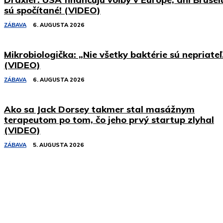
sú spočítané! (VIDEO)
ZÁBAVA
6. AUGUSTA 2026
Mikrobiologička: „Nie všetky baktérie sú nepriateľ
(VIDEO)
ZÁBAVA
6. AUGUSTA 2026
Ako sa Jack Dorsey takmer stal masážnym
terapeutom po tom, čo jeho prvý startup zlyhal
(VIDEO)
ZÁBAVA
5. AUGUSTA 2026