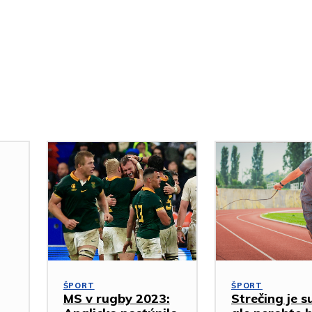
ŠPORT
ŠPORT
MS v rugby 2023:
Strečing je s