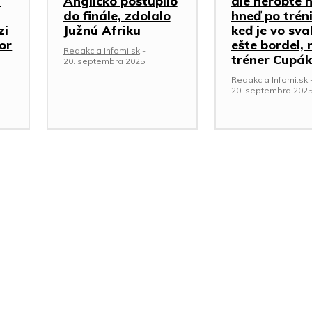
a
Anglicko postúpilo
ale nerobte 
do finále, zdolalo
hneď po trén
zi
Južnú Afriku
keď je vo sva
or
ešte bordel, 
Redakcia Infomi.sk
-
tréner Cupák
20. septembra 2025
Redakcia Infomi.sk
20. septembra 202