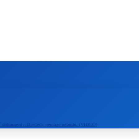
ZAHRANIČIE
ŠPORT
ZDRAVIE
ť dokumenty. Dovtedy peniaze nebudú. (VIDEO)