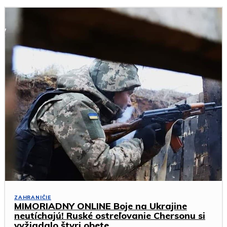
ZAHRANIČIE
MIMORIADNY ONLINE Boje na Ukrajine
neutíchajú! Ruské ostreľovanie Chersonu si
vyžiadalo štyri obete