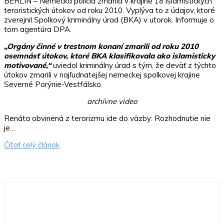
BERLÍN – Nemecká polícia zmarila v krajine 18 islamistických
teroristických útokov od roku 2010. Vyplýva to z údajov, ktoré
zverejnil Spolkový kriminálny úrad (BKA) v utorok. Informuje o
tom agentúra DPA.
„Orgány činné v trestnom konaní zmarili od roku 2010
osemnásť útokov, ktoré BKA klasifikovala ako islamisticky
motivované,“
uviedol kriminálny úrad s tým, že deväť z týchto
útokov zmarili v najľudnatejšej nemeckej spolkovej krajine
Severné Porýnie-Vestfálsko.
archívne video
Renáta obvinená z terorizmu ide do väzby: Rozhodnutie nie
je…
Čítať celý článok