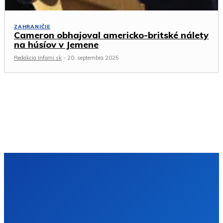
ZAHRANIČIE
Cameron obhajoval americko-britské nálety
na húsíov v Jemene
Redakcia Infomi.sk
-
20. septembra 2025