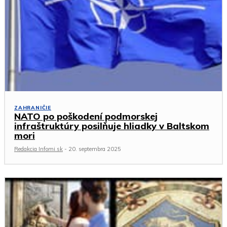
ZAHRANIČIE
NATO po poškodení podmorskej
infraštruktúry posilňuje hliadky v Baltskom
mori
Redakcia Infomi.sk
-
20. septembra 2025