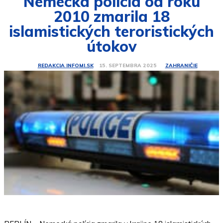
Nemecká polícia od roku
2010 zmarila 18
islamistických teroristických
útokov
ZAHRANIČIE
15. SEPTEMBRA 2025
REDAKCIA INFOMI.SK