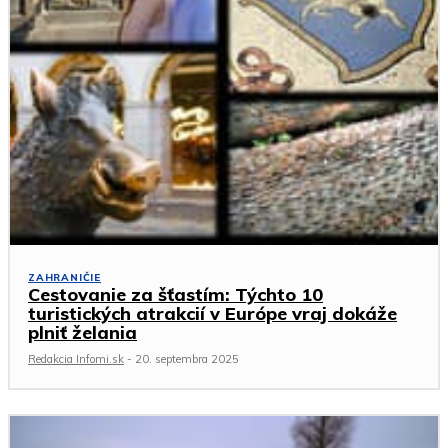
ZAHRANIČIE
Cestovanie za šťastím: Týchto 10
turistických atrakcií v Európe vraj dokáže
plniť želania
Redakcia Infomi.sk
-
20. septembra 2025