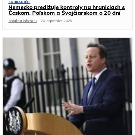
ZAHRANIČIE
Nemecko predlžuje kontroly na hraniciach s
Českom, Poľskom a Švajčiarskom o 20 dní
Redakcia Infomi.sk
-
20. septembra 2025