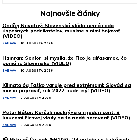
Najnovšie články
Ondřej Novotný: Slovenská vláda nemá rada
úspešných podnikateľov, musíme s nimi bojovať
(VIDEO)
ZÁBAVA
10. AUGUSTA 2026
Hamran: Seniori si myslia, že Fico je alfasamec, čo
pomáha Slovensku (VIDEO)
ZÁBAVA
10. AUGUSTA 2026
Klimatológ Faško varuje pred extrémami: Slováci sa
musia pripraviť, rok 2027 bude iný! (VIDEO)
ZÁBAVA
9. AUGUSTA 2026
Peter Bátor: Korčok neskrýva ani jeden cent. S
kauzami Ficovej vlády sa to nedá porovnať (VIDEO)
ZÁBAVA
9. AUGUSTA 2026
🎧 Mikuláš Černák (EP103): Od autobusu k doživotí