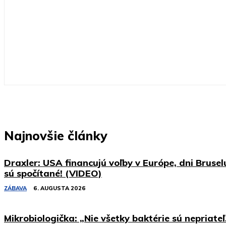
Najnovšie články
Draxler: USA financujú voľby v Európe, dni Brusel
sú spočítané! (VIDEO)
ZÁBAVA
6. AUGUSTA 2026
Mikrobiologička: „Nie všetky baktérie sú nepriateľ