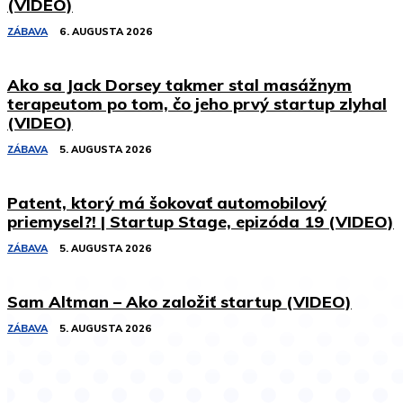
(VIDEO)
ZÁBAVA
6. AUGUSTA 2026
Ako sa Jack Dorsey takmer stal masážnym
terapeutom po tom, čo jeho prvý startup zlyhal
(VIDEO)
ZÁBAVA
5. AUGUSTA 2026
Patent, ktorý má šokovať automobilový
priemysel?! | Startup Stage, epizóda 19 (VIDEO)
ZÁBAVA
5. AUGUSTA 2026
Sam Altman – Ako založiť startup (VIDEO)
ZÁBAVA
5. AUGUSTA 2026