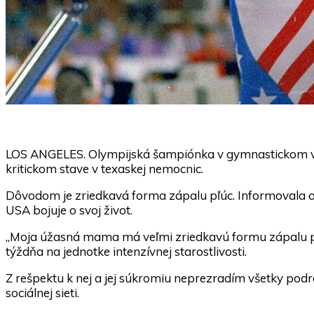
LOS ANGELES. Olympijská šampiónka v gymnastickom via
kritickom stave v texaskej nemocnic.
Dôvodom je zriedkavá forma zápalu pľúc. Informovala o
USA bojuje o svoj život.
„Moja úžasná mama má veľmi zriedkavú formu zápalu pľú
týždňa na jednotke intenzívnej starostlivosti.
Z rešpektu k nej a jej súkromiu neprezradím všetky podr
sociálnej sieti.