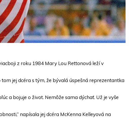
cboji z roku 1984 Mary Lou Rettonová leží v
 tom jej dcéra s tým, že bývalá úspešná reprezentantka
c a bojuje o život. Nemôže sama dýchať. Už je vyše
obnosti,“ napísala jej dcéra McKenna Kelleyová na