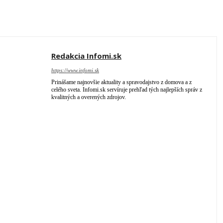
Redakcia Infomi.sk
https://www.infomi.sk
Prinášame najnovšie aktuality a spravodajstvo z domova a z
celého sveta. Infomi.sk servíruje prehľad tých najlepších správ z
kvalitných a overených zdrojov.