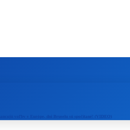
ZAHRANIČIE
ŠPORT
ZDRAVIE
nancujú voľby v Európe, dni Bruselu sú spočítané! (VIDEO)