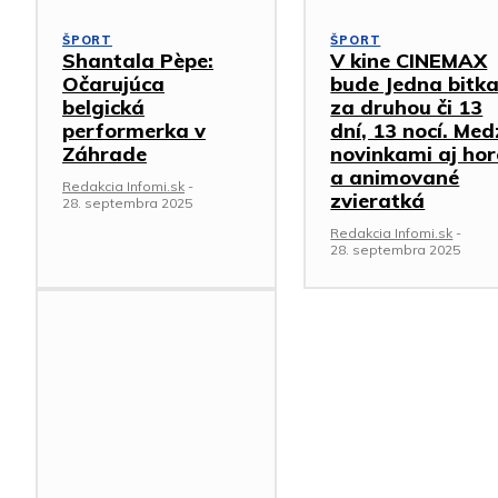
ŠPORT
ŠPORT
Shantala Pèpe:
V kine CINEMAX
Očarujúca
bude Jedna bitk
belgická
za druhou či 13
performerka v
dní, 13 nocí. Med
Záhrade
novinkami aj hor
a animované
Redakcia Infomi.sk
-
zvieratká
28. septembra 2025
Redakcia Infomi.sk
-
28. septembra 2025