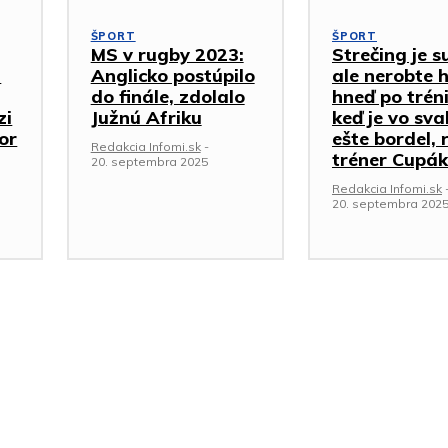
ŠPORT
ŠPORT
MS v rugby 2023:
Strečing je s
a
Anglicko postúpilo
ale nerobte 
do finále, zdolalo
hneď po trén
zi
Južnú Afriku
keď je vo sva
or
ešte bordel, 
Redakcia Infomi.sk
-
tréner Cupák
20. septembra 2025
Redakcia Infomi.sk
20. septembra 202