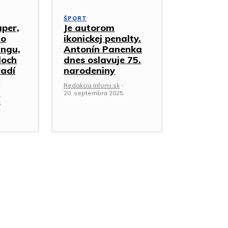
ŠPORT
uper,
Je autorom
ho
ikonickej penalty.
ingu,
Antonín Panenka
loch
dnes oslavuje 75.
radí
narodeniny
Redakcia Infomi.sk
-
20. septembra 2025
-
5