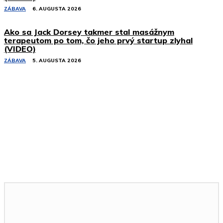
ZÁBAVA
6. AUGUSTA 2026
Ako sa Jack Dorsey takmer stal masážnym
terapeutom po tom, čo jeho prvý startup zlyhal
(VIDEO)
ZÁBAVA
5. AUGUSTA 2026
Podobné články