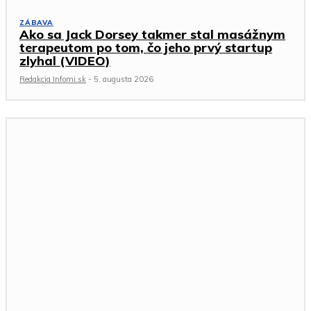
ZÁBAVA
Ako sa Jack Dorsey takmer stal masážnym
terapeutom po tom, čo jeho prvý startup
zlyhal (VIDEO)
Redakcia Infomi.sk
-
5. augusta 2026