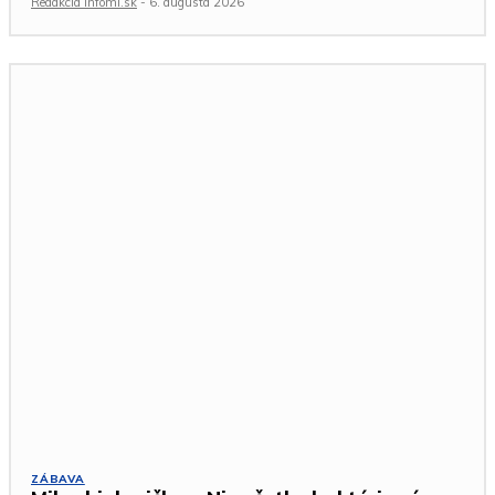
Redakcia Infomi.sk
-
6. augusta 2026
ZÁBAVA