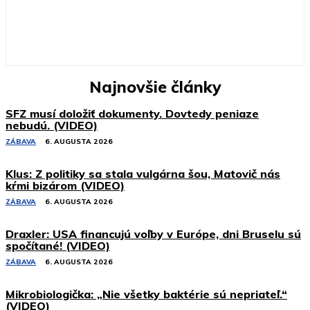
Najnovšie články
SFZ musí doložiť dokumenty. Dovtedy peniaze
nebudú. (VIDEO)
ZÁBAVA
6. AUGUSTA 2026
Klus: Z politiky sa stala vulgárna šou, Matovič nás
kŕmi bizárom (VIDEO)
ZÁBAVA
6. AUGUSTA 2026
Draxler: USA financujú voľby v Európe, dni Bruselu sú
spočítané! (VIDEO)
ZÁBAVA
6. AUGUSTA 2026
Mikrobiologička: „Nie všetky baktérie sú nepriateľ.“
(VIDEO)