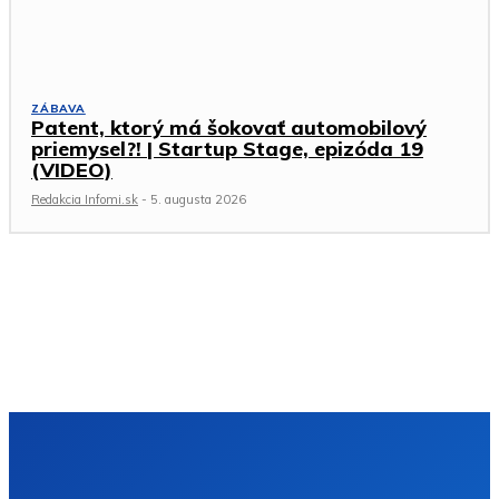
ZÁBAVA
Patent, ktorý má šokovať automobilový
priemysel?! | Startup Stage, epizóda 19
(VIDEO)
Redakcia Infomi.sk
-
5. augusta 2026