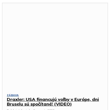
ZÁBAVA
Draxler: USA financujú voľby v Európe, dni
Bruselu sú spočítané! (VIDEO)