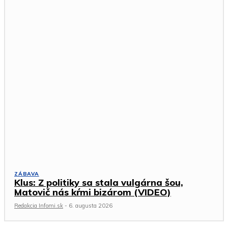
ZÁBAVA
Klus: Z politiky sa stala vulgárna šou,
Matovič nás kŕmi bizárom (VIDEO)
Redakcia Infomi.sk
-
6. augusta 2026