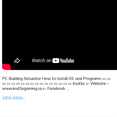
PC Building Simulator How to Install OS and Programs ▭ ▭
▭ ▭ ▭ ▭ ▭ ▭ ▭ ▭ ▭ ▭ ▭ ▭ ▭ ▭ ▭ Kod3x: ▻ Website –
www.kod3xgaming.ca ▻ Facebook …
Zdroj videa…