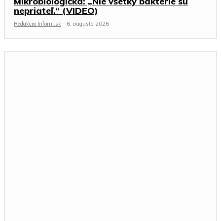
Mikrobiologička: „Nie všetky baktérie sú
nepriateľ.“ (VIDEO)
Redakcia Infomi.sk
-
6. augusta 2026