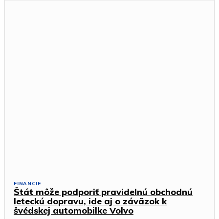
FINANCIE
Štát môže podporiť pravidelnú obchodnú
leteckú dopravu, ide aj o záväzok k
švédskej automobilke Volvo