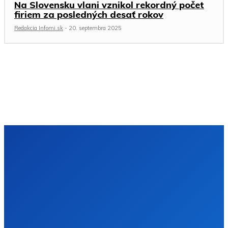
Na Slovensku vlani vznikol rekordný počet
firiem za posledných desať rokov
Redakcia Infomi.sk
-
20. septembra 2025