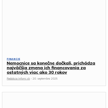
FINANCIE
Nemocnice sa konečne dočkali, prichádza
najväčšia zmena ich financovania za
ostatných viac ako 30 rokov
Redakcia Infomi.sk
-
20. septembra 2025