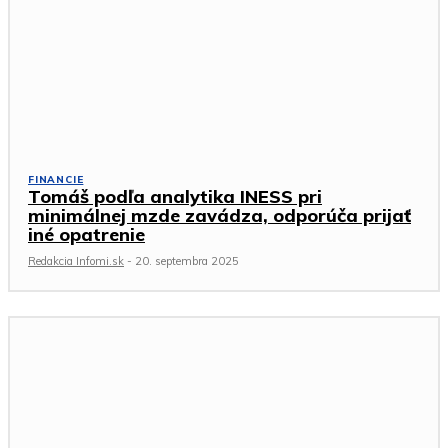
FINANCIE
Tomáš podľa analytika INESS pri
minimálnej mzde zavádza, odporúča prijať
iné opatrenie
Redakcia Infomi.sk
-
20. septembra 2025