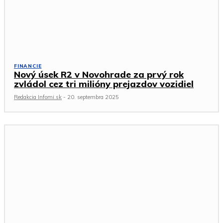
FINANCIE
Nový úsek R2 v Novohrade za prvý rok
zvládol cez tri milióny prejazdov vozidiel
Redakcia Infomi.sk
-
20. septembra 2025