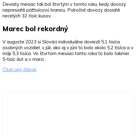
Deviaty mesiac tak bol štvrtým v tomto roku, kedy dovozy
nepresiahli päťtisícovú hranicu. Polročné dovozy dosiahli
necelých 32-tisíc kusov.
Marec bol rekordný
V auguste 2023 si Slováci individuálne doviezli 5,1 tisíca
osobných vozidiel, v júli, ako aj v júni to bolo okolo 5,2 tisíca a v
máji 5,3 tisíca. Vo štvrtom mesiaci tohto roka to bolo takmer
5-tisíc áut a v marci…
Čítať celý článok