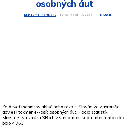
osobných áut
FINANCIE
11. SEPTEMBRA 2025
REDAKCIA INFOMI.SK
Za deväť mesiacov aktuálneho roka si Slováci zo zahraničia
doviezli takmer 47-tisíc osobných áut. Podľa štatistík
Ministerstva vnútra SR ich v samotnom septembri tohto roka
bolo 4 761.