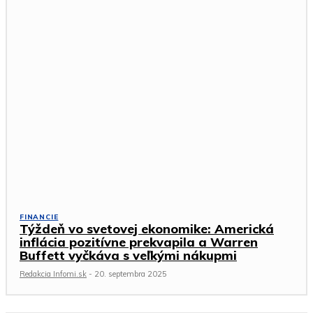
FINANCIE
Týždeň vo svetovej ekonomike: Americká
inflácia pozitívne prekvapila a Warren
Buffett vyčkáva s veľkými nákupmi
Redakcia Infomi.sk
-
20. septembra 2025