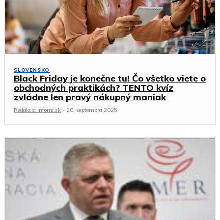
SLOVENSKO
Black Friday je konečne tu! Čo všetko viete o
obchodných praktikách? TENTO kvíz
zvládne len pravý nákupný maniak
Redakcia Infomi.sk
-
20. septembra 2025