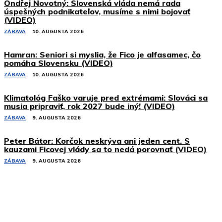
Ondřej Novotný: Slovenská vláda nemá rada
úspešných podnikateľov, musíme s nimi bojovať
(VIDEO)
ZÁBAVA
10. AUGUSTA 2026
Hamran: Seniori si myslia, že Fico je alfasamec, čo
pomáha Slovensku (VIDEO)
ZÁBAVA
10. AUGUSTA 2026
Klimatológ Faško varuje pred extrémami: Slováci sa
musia pripraviť, rok 2027 bude iný! (VIDEO)
ZÁBAVA
9. AUGUSTA 2026
Peter Bátor: Korčok neskrýva ani jeden cent. S
kauzami Ficovej vlády sa to nedá porovnať (VIDEO)
ZÁBAVA
9. AUGUSTA 2026