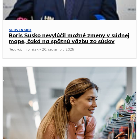
SLOVENSKO
Boris Susko nevylúčil možné zmeny v súdnej
mape, čaká na spätnú väzbu zo súdov
Redakcia Infomi.sk
-
20. septembra 2025