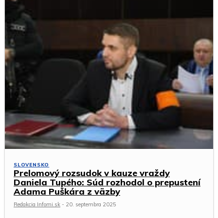
SLOVENSKO
Prelomový rozsudok v kauze vraždy
Daniela Tupého: Súd rozhodol o prepustení
Adama Puškára z väzby
Redakcia Infomi.sk
-
20. septembra 2025