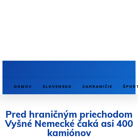
DOMOV
SLOVENSKO
ZAHRANIČIE
ŠPOR
Pred hraničným priechodom
Vyšné Nemecké čaká asi 400
kamiónov