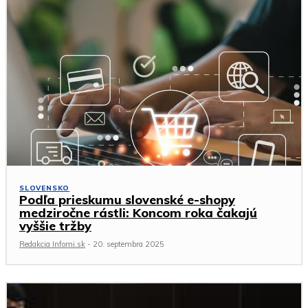
SLOVENSKO
Podľa prieskumu slovenské e-shopy
medziročne rástli: Koncom roka čakajú
vyššie tržby
Redakcia Infomi.sk
-
20. septembra 2025