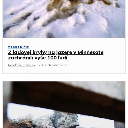
ZAHRANIČIE
Z ľadovej kryhy na jazere v Minnesote
zachránili vyše 100 ľudí
Redakcia Infomi.sk
-
20. septembra 2025