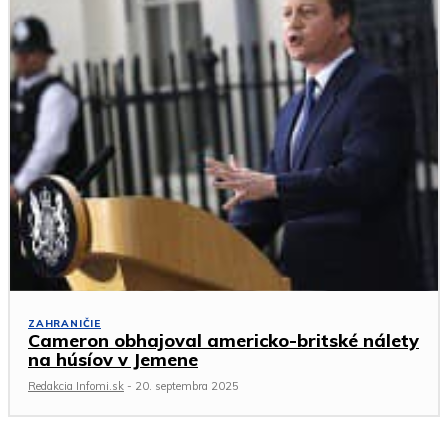
ZAHRANIČIE
Cameron obhajoval americko-britské nálety
na húsíov v Jemene
Redakcia Infomi.sk
-
20. septembra 2025