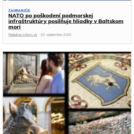
ZAHRANIČIE
NATO po poškodení podmorskej
infraštruktúry posilňuje hliadky v Baltskom
mori
Redakcia Infomi.sk
-
20. septembra 2025