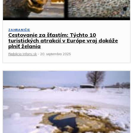
ZAHRANIČIE
Cestovanie za šťastím: Týchto 10
turistických atrakcií v Európe vraj dokáže
plniť želania
Redakcia Infomi.sk
-
20. septembra 2025