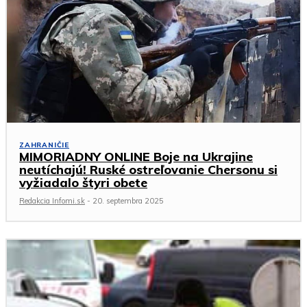
ZAHRANIČIE
MIMORIADNY ONLINE Boje na Ukrajine
neutíchajú! Ruské ostreľovanie Chersonu si
vyžiadalo štyri obete
Redakcia Infomi.sk
-
20. septembra 2025