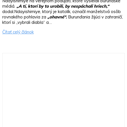
Ndayishimiye na verejnom podujatí, ktoré vysielali burundské
médiá.
„A tí, ktorí by to urobili, by nespáchali hriech,“
dodal.Ndayishimiye, ktorý je katolík, označil manželstvá osôb
rovnakého pohlavia za
„ohavné“.
Burunďania žijúci v zahraničí,
ktorí si „vybrali diabla“ a…
Čítať celý článok