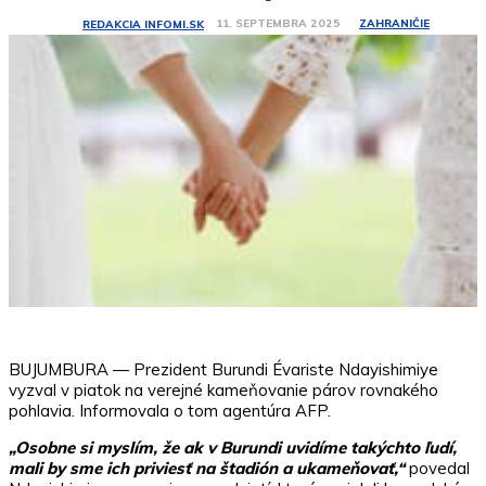
ZAHRANIČIE
11. SEPTEMBRA 2025
REDAKCIA INFOMI.SK
BUJUMBURA — Prezident Burundi Évariste Ndayishimiye
vyzval v piatok na verejné kameňovanie párov rovnakého
pohlavia. Informovala o tom agentúra AFP.
„Osobne si myslím, že ak v Burundi uvidíme takýchto ľudí,
mali by sme ich priviesť na štadión a ukameňovať,“
povedal