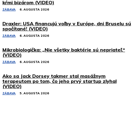
kŕmi bizárom (VIDEO)
ZÁBAVA
6. AUGUSTA 2026
Draxler: USA financujú voľby v Európe, dni Bruselu sú
spočítané! (VIDEO)
ZÁBAVA
6. AUGUSTA 2026
Mikrobiologička: „Nie všetky baktérie sú nepriateľ.“
(VIDEO)
ZÁBAVA
6. AUGUSTA 2026
Ako sa Jack Dorsey takmer stal masážnym
terapeutom po tom, čo jeho prvý startup zlyhal
(VIDEO)
ZÁBAVA
5. AUGUSTA 2026