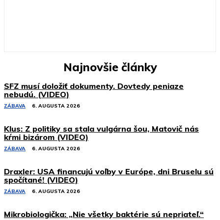
Najnovšie články
SFZ musí doložiť dokumenty. Dovtedy peniaze
nebudú. (VIDEO)
ZÁBAVA
6. AUGUSTA 2026
Klus: Z politiky sa stala vulgárna šou, Matovič nás
kŕmi bizárom (VIDEO)
ZÁBAVA
6. AUGUSTA 2026
Draxler: USA financujú voľby v Európe, dni Bruselu sú
spočítané! (VIDEO)
ZÁBAVA
6. AUGUSTA 2026
Mikrobiologička: „Nie všetky baktérie sú nepriateľ.“