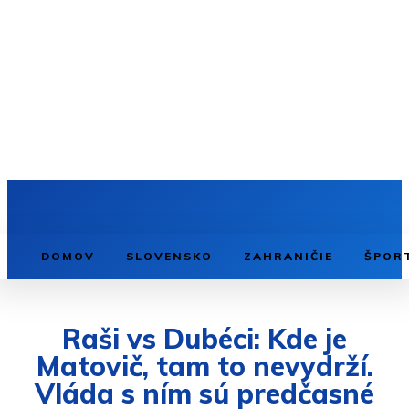
DOMOV
SLOVENSKO
ZAHRANIČIE
ŠPOR
Raši vs Dubéci: Kde je
Matovič, tam to nevydrží.
Vláda s ním sú predčasné