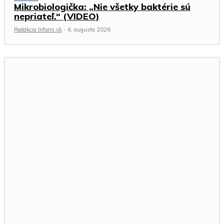
Mikrobiologička: „Nie všetky baktérie sú
nepriateľ.“ (VIDEO)
Redakcia Infomi.sk
-
6. augusta 2026