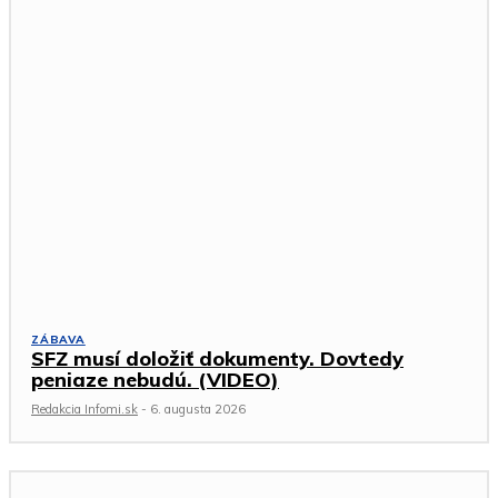
ZÁBAVA
SFZ musí doložiť dokumenty. Dovtedy
peniaze nebudú. (VIDEO)
Redakcia Infomi.sk
-
6. augusta 2026