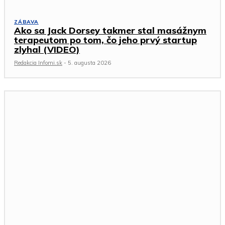
ZÁBAVA
Ako sa Jack Dorsey takmer stal masážnym
terapeutom po tom, čo jeho prvý startup
zlyhal (VIDEO)
Redakcia Infomi.sk
-
5. augusta 2026