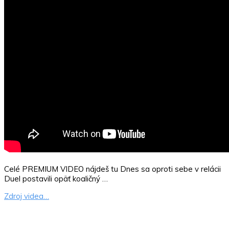
Celé PREMIUM VIDEO nájdeš tu Dnes sa oproti sebe v relácii
Duel postavili opäť koaličný …
Zdroj videa…