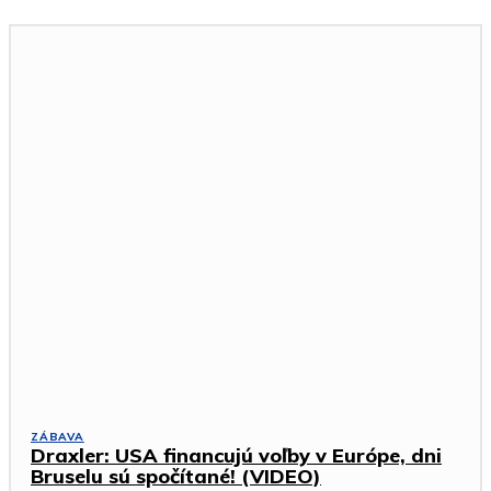
ZÁBAVA
Draxler: USA financujú voľby v Európe, dni
Bruselu sú spočítané! (VIDEO)