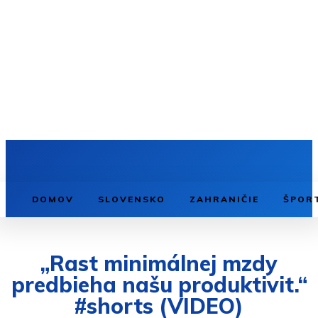
DOMOV
SLOVENSKO
ZAHRANIČIE
ŠPOR
„Rast minimálnej mzdy
predbieha našu produktivit.“
#shorts (VIDEO)