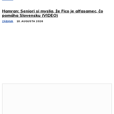
Hamran: Seniori si myslia, že Fico je alfasamec, čo
pomáha Slovensku (VIDEO)
ZÁBAVA
10. AUGUSTA 2026
Podobné články