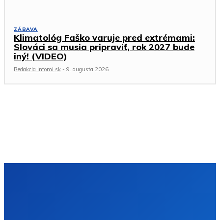
ZÁBAVA
Klimatológ Faško varuje pred extrémami:
Slováci sa musia pripraviť, rok 2027 bude
iný! (VIDEO)
Redakcia Infomi.sk
-
9. augusta 2026