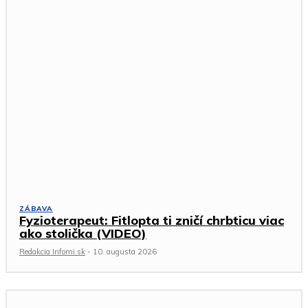
ZÁBAVA
Fyzioterapeut: Fitlopta ti zničí chrbticu viac
ako stolička (VIDEO)
Redakcia Infomi.sk
-
10. augusta 2026