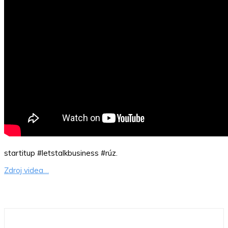
startitup #letstalkbusiness #rúz.
Zdroj videa…