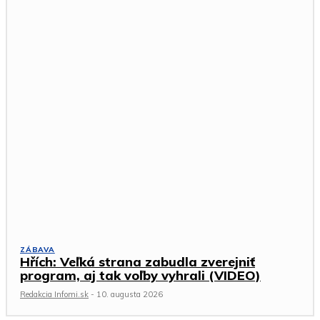
ZÁBAVA
Hřích: Veľká strana zabudla zverejniť
program, aj tak voľby vyhrali (VIDEO)
Redakcia Infomi.sk
-
10. augusta 2026