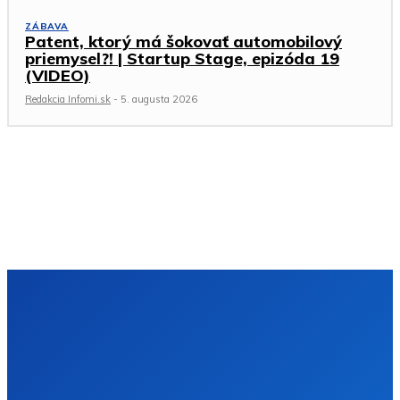
ZÁBAVA
Patent, ktorý má šokovať automobilový
priemysel?! | Startup Stage, epizóda 19
(VIDEO)
Redakcia Infomi.sk
-
5. augusta 2026