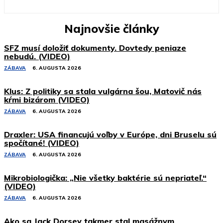
Najnovšie články
SFZ musí doložiť dokumenty. Dovtedy peniaze
nebudú. (VIDEO)
ZÁBAVA
6. AUGUSTA 2026
Klus: Z politiky sa stala vulgárna šou, Matovič nás
kŕmi bizárom (VIDEO)
ZÁBAVA
6. AUGUSTA 2026
Draxler: USA financujú voľby v Európe, dni Bruselu sú
spočítané! (VIDEO)
ZÁBAVA
6. AUGUSTA 2026
Mikrobiologička: „Nie všetky baktérie sú nepriateľ.“
(VIDEO)
ZÁBAVA
6. AUGUSTA 2026
Ako sa Jack Dorsey takmer stal masážnym