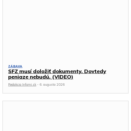
ZÁBAVA
SFZ musí doložiť dokumenty. Dovtedy
peniaze nebudú. (VIDEO)
Redakcia Infomi.sk
-
6. augusta 2026