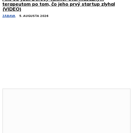
terapeutom po tom, čo jeho prvý startup zlyhal
(VIDEO)
ZÁBAVA
5. AUGUSTA 2026
Podobné články