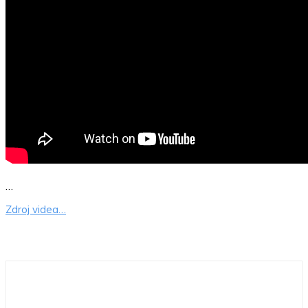
…
Zdroj videa…