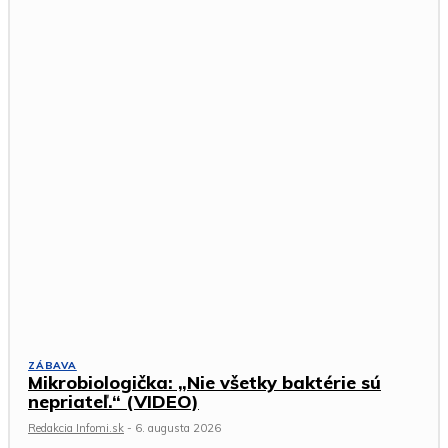
ZÁBAVA
Mikrobiologička: „Nie všetky baktérie sú
nepriateľ.“ (VIDEO)
Redakcia Infomi.sk
-
6. augusta 2026