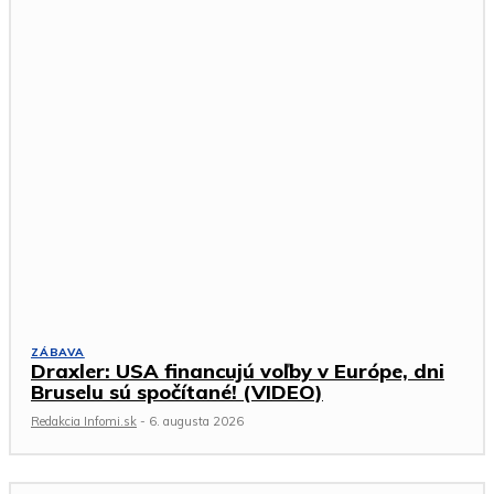
ZÁBAVA
Draxler: USA financujú voľby v Európe, dni
Bruselu sú spočítané! (VIDEO)
Redakcia Infomi.sk
-
6. augusta 2026