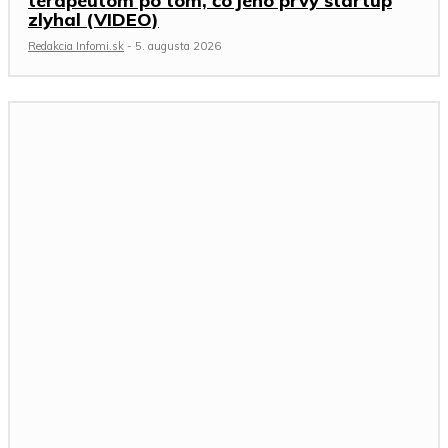
terapeutom po tom, čo jeho prvý startup
zlyhal (VIDEO)
Redakcia Infomi.sk
-
5. augusta 2026