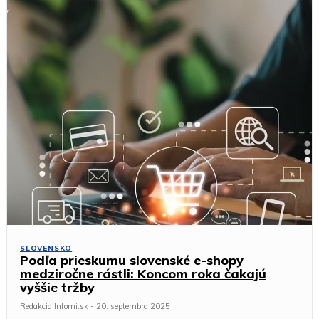
SLOVENSKO
Podľa prieskumu slovenské e-shopy
medziročne rástli: Koncom roka čakajú
vyššie tržby
Redakcia Infomi.sk
-
20. septembra 2025