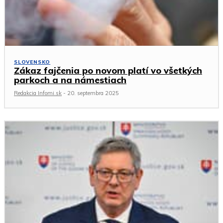
SLOVENSKO
Zákaz fajčenia po novom platí vo všetkých
parkoch a na námestiach
Redakcia Infomi.sk
-
20. septembra 2025