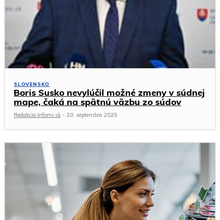
SLOVENSKO
Boris Susko nevylúčil možné zmeny v súdnej
mape, čaká na spätnú väzbu zo súdov
Redakcia Infomi.sk
-
20. septembra 2025