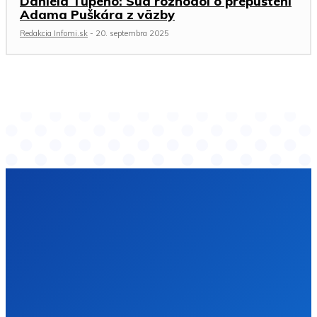
Daniela Tupého: Súd rozhodol o prepustení
Adama Puškára z väzby
Redakcia Infomi.sk
-
20. septembra 2025