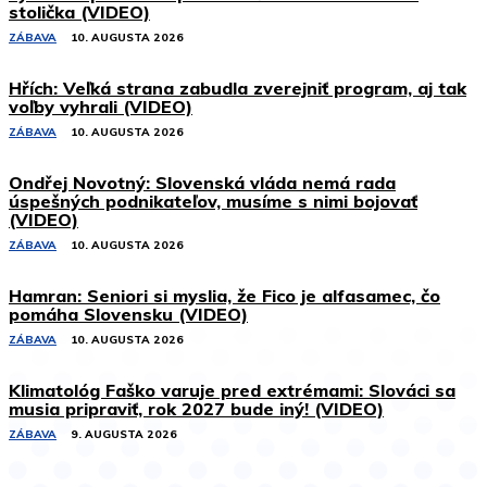
stolička (VIDEO)
ZÁBAVA
10. AUGUSTA 2026
Hřích: Veľká strana zabudla zverejniť program, aj tak
voľby vyhrali (VIDEO)
ZÁBAVA
10. AUGUSTA 2026
Ondřej Novotný: Slovenská vláda nemá rada
úspešných podnikateľov, musíme s nimi bojovať
(VIDEO)
ZÁBAVA
10. AUGUSTA 2026
Hamran: Seniori si myslia, že Fico je alfasamec, čo
pomáha Slovensku (VIDEO)
ZÁBAVA
10. AUGUSTA 2026
Klimatológ Faško varuje pred extrémami: Slováci sa
musia pripraviť, rok 2027 bude iný! (VIDEO)
ZÁBAVA
9. AUGUSTA 2026