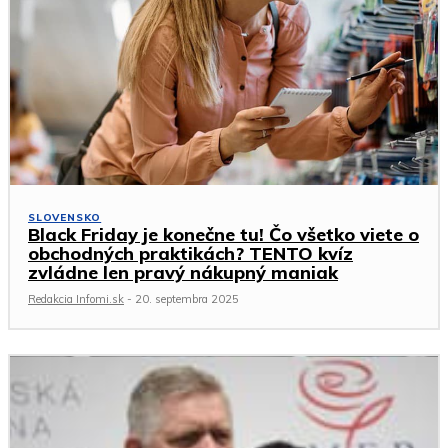
SLOVENSKO
Black Friday je konečne tu! Čo všetko viete o
obchodných praktikách? TENTO kvíz
zvládne len pravý nákupný maniak
Redakcia Infomi.sk
-
20. septembra 2025