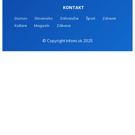
KONTAKT
Domov
Slovensko
Zahraničie
Šport
Zdravie
Kultúra
Magazín
Zábava
© Copyright Infomi.sk 2025