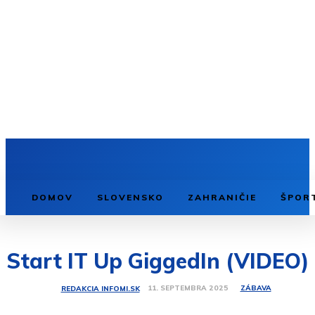
DOMOV
SLOVENSKO
ZAHRANIČIE
ŠPOR
Start IT Up GiggedIn (VIDEO)
ZÁBAVA
11. SEPTEMBRA 2025
REDAKCIA INFOMI.SK