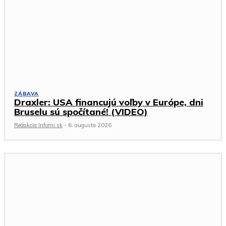
ZÁBAVA
Draxler: USA financujú voľby v Európe, dni
Bruselu sú spočítané! (VIDEO)
Redakcia Infomi.sk
-
6. augusta 2026