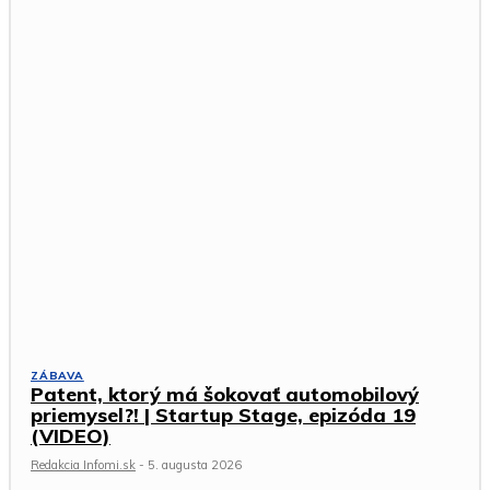
ZÁBAVA
Patent, ktorý má šokovať automobilový
priemysel?! | Startup Stage, epizóda 19
(VIDEO)
Redakcia Infomi.sk
-
5. augusta 2026