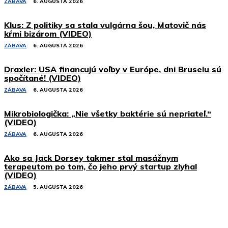
ZÁBAVA
6. AUGUSTA 2026
Klus: Z politiky sa stala vulgárna šou, Matovič nás
kŕmi bizárom (VIDEO)
ZÁBAVA
6. AUGUSTA 2026
Draxler: USA financujú voľby v Európe, dni Bruselu sú
spočítané! (VIDEO)
ZÁBAVA
6. AUGUSTA 2026
Mikrobiologička: „Nie všetky baktérie sú nepriateľ.“
(VIDEO)
ZÁBAVA
6. AUGUSTA 2026
Ako sa Jack Dorsey takmer stal masážnym
terapeutom po tom, čo jeho prvý startup zlyhal
(VIDEO)
ZÁBAVA
5. AUGUSTA 2026