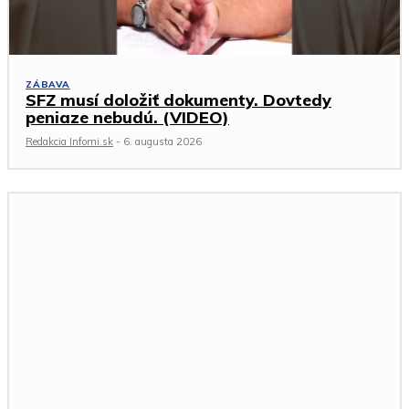
ZÁBAVA
SFZ musí doložiť dokumenty. Dovtedy
peniaze nebudú. (VIDEO)
Redakcia Infomi.sk
-
6. augusta 2026