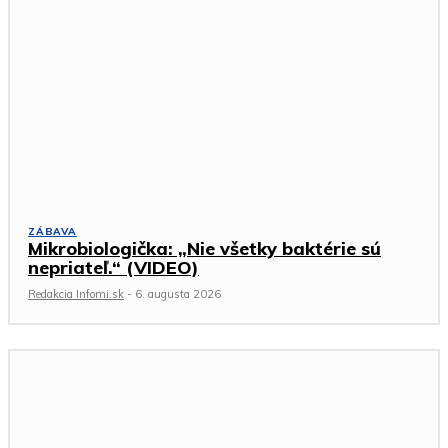
ZÁBAVA
Mikrobiologička: „Nie všetky baktérie sú
nepriateľ.“ (VIDEO)
Redakcia Infomi.sk
-
6. augusta 2026