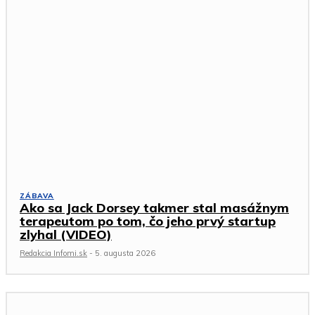
ZÁBAVA
Ako sa Jack Dorsey takmer stal masážnym
terapeutom po tom, čo jeho prvý startup
zlyhal (VIDEO)
Redakcia Infomi.sk
-
5. augusta 2026