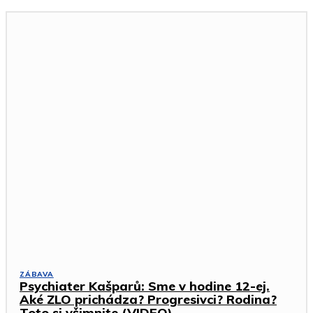
ZÁBAVA
Psychiater Kašparů: Sme v hodine 12-ej.
Aké ZLO prichádza? Progresivci? Rodina?
Toto si všimnite (VIDEO)