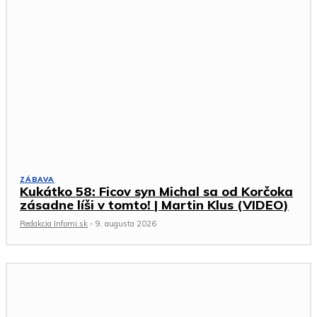
ZÁBAVA
Kukátko 58: Ficov syn Michal sa od Korčoka
zásadne líši v tomto! | Martin Klus (VIDEO)
Redakcia Infomi.sk
-
9. augusta 2026