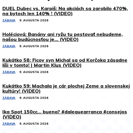
DUEL Dubec vs. Karpiš: Na akciách sa zarobilo 470%,
na bytoch len 140% ! (VIDEO)
ZÁBAVA
9. AUGUSTA 2026
Holéciová: Banány ani ryžu tu pestovať nebudeme,
našou budúcnosťou je… (VIDEO)
ZÁBAVA
9. AUGUSTA 2026
Kukátko 58: Ficov syn Michal sa od Korčoka zásadne
líši v tomto! | Martin Klus (VIDEO)
ZÁBAVA
9. AUGUSTA 2026
Kukátko 59: Machala je cár plochej Zeme a slovenskej
kultúry! (VIDEO)
ZÁBAVA
9. AUGUSTA 2026
Ika Spot 150cc… buena? #dalequearranca #consejos
(VIDEO)
ZÁBAVA
9. AUGUSTA 2026