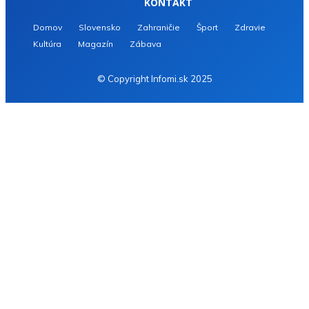
KONTAKT
Domov
Slovensko
Zahraničie
Šport
Zdravie
Kultúra
Magazín
Zábava
© Copyright Infomi.sk 2025