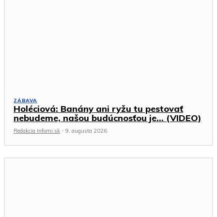
ZÁBAVA
Holéciová: Banány ani ryžu tu pestovať
nebudeme, našou budúcnosťou je… (VIDEO)
Redakcia Infomi.sk
-
9. augusta 2026