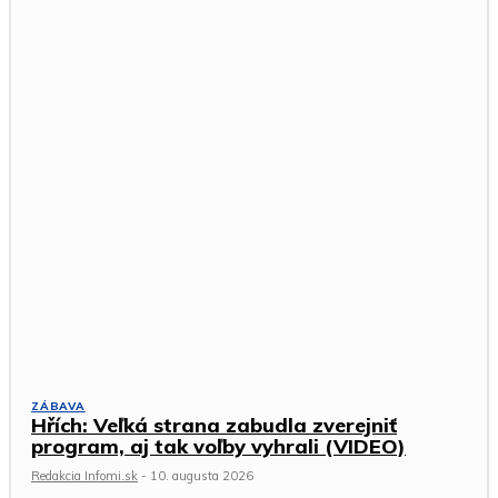
ZÁBAVA
Hřích: Veľká strana zabudla zverejniť
program, aj tak voľby vyhrali (VIDEO)
Redakcia Infomi.sk
-
10. augusta 2026