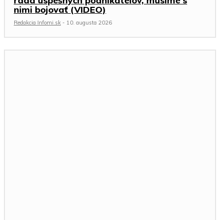
rada úspešných podnikateľov, musíme s
nimi bojovať (VIDEO)
Redakcia Infomi.sk
-
10. augusta 2026