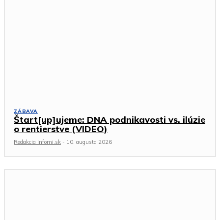
ZÁBAVA
Štart[up]ujeme: DNA podnikavosti vs. ilúzie
o rentierstve (VIDEO)
Redakcia Infomi.sk
-
10. augusta 2026