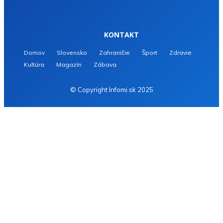
KONTAKT
Domov
Slovensko
Zahraničie
Šport
Zdravie
Kultúra
Magazín
Zábava
© Copyright Infomi.sk 2025