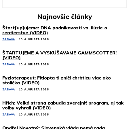
Najnovšie články
Štart[up]ujeme: DNA podnikavosti vs. ilúzie o
rentierstve (VIDEO)
ZÁBAVA
10. AUGUSTA 2026
ŠTARTUJEME A VYSKÚŠAVAME GAMMSCOTTER!
(VIDEO)
ZÁBAVA
10. AUGUSTA 2026
Fyzioterapeut: Fitlopta ti zničí chrbticu viac ako
stolička (VIDEO)
ZÁBAVA
10. AUGUSTA 2026
Hřích: Veľká strana zabudla zverejniť program, aj tak
voľby vyhrali (VIDEO)
ZÁBAVA
10. AUGUSTA 2026
Ondřej Novotný: Slovenská vláda nemá rada