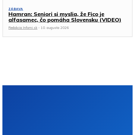
ZÁBAVA
Hamran: Seniori si myslia, že Fico je
alfasamec, čo pomáha Slovensku (VIDEO)
Redakcia Infomi.sk
-
10. augusta 2026