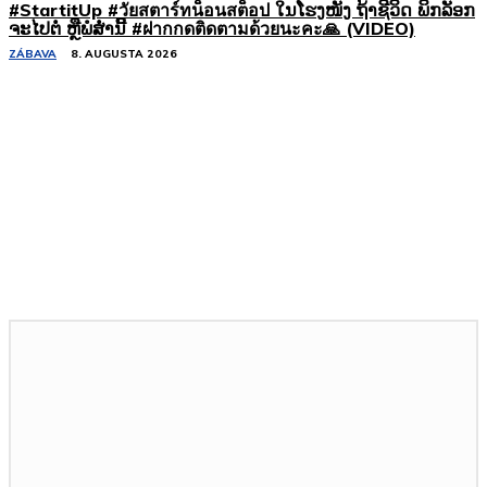
#StartitUp #วัยสตาร์ทน็อนสต็อป ໃນໂຮງໜັງ ຖ້າຊີວິດ ພິກລັອກ
ຈະໄປຕໍ່ ຫຼືພໍສໍ່ານີ້ #ฝากกดติดตามด้วยนะคะ🙏 (VIDEO)
ZÁBAVA
8. AUGUSTA 2026
Podobné články