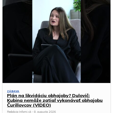
ZÁBAVA
Plán na likvidáciu obhajoby? Dulovič:
Kubina nemôže zatiaľ vykonávať obhajobu
Čurillovcov (VIDEO)
Redakcia Infomi.sk
-
8. augusta 2026