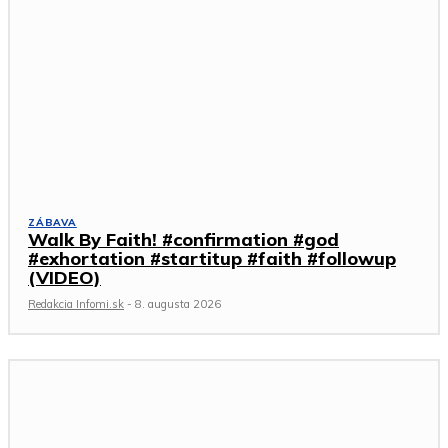
ZÁBAVA
Walk By Faith! #confirmation #god
#exhortation #startitup #faith #followup
(VIDEO)
Redakcia Infomi.sk
-
8. augusta 2026