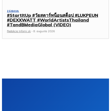
ZÁBAVA
#StartItUp #วัยสตาร์ทน็อนสต็อป #LUKPEUN
#DEXXWATT #WorldArtistsThailand
#TandBMediaGlobal (VIDEO)
Redakcia Infomi.sk
-
8. augusta 2026