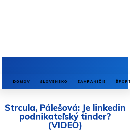
DOMOV
SLOVENSKO
ZAHRANIČIE
ŠPOR
Strcula, Pálešová: Je linkedin
podnikateľský tinder?
(VIDEO)