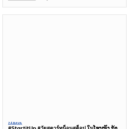
ZÁBAVA
#StartitUp #วัยสตาร์ทน็อนสต็อป ໃນໂຮງໜັງ ຖ້າ