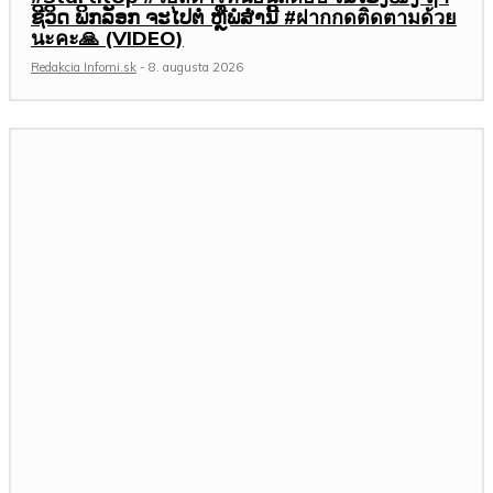
ຊີວິດ ພິກລັອກ ຈະໄປຕໍ່ ຫຼືພໍສໍ່ານີ້ #ฝากกดติดตามด้วย
นะคะ🙏 (VIDEO)
Redakcia Infomi.sk
-
8. augusta 2026