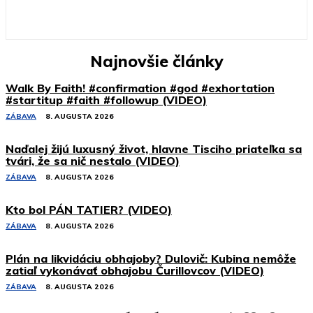
Najnovšie články
Walk By Faith! #confirmation #god #exhortation
#startitup #faith #followup (VIDEO)
ZÁBAVA
8. AUGUSTA 2026
Naďalej žijú luxusný život, hlavne Tisciho priateľka sa
tvári, že sa nič nestalo (VIDEO)
ZÁBAVA
8. AUGUSTA 2026
Kto bol PÁN TATIER? (VIDEO)
ZÁBAVA
8. AUGUSTA 2026
Plán na likvidáciu obhajoby? Dulovič: Kubina nemôže
zatiaľ vykonávať obhajobu Čurillovcov (VIDEO)
ZÁBAVA
8. AUGUSTA 2026