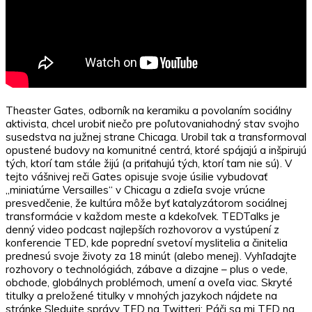
Theaster Gates, odborník na keramiku a povolaním sociálny
aktivista, chcel urobiť niečo pre poľutovaniahodný stav svojho
susedstva na južnej strane Chicaga. Urobil tak a transformoval
opustené budovy na komunitné centrá, ktoré spájajú a inšpirujú
tých, ktorí tam stále žijú (a priťahujú tých, ktorí tam nie sú). V
tejto vášnivej reči Gates opisuje svoje úsilie vybudovať
„miniatúrne Versailles“ v Chicagu a zdieľa svoje vrúcne
presvedčenie, že kultúra môže byť katalyzátorom sociálnej
transformácie v každom meste a kdekoľvek. TEDTalks je
denný video podcast najlepších rozhovorov a vystúpení z
konferencie TED, kde poprední svetoví myslitelia a činitelia
prednesú svoje životy za 18 minút (alebo menej). Vyhľadajte
rozhovory o technológiách, zábave a dizajne – plus o vede,
obchode, globálnych problémoch, umení a oveľa viac. Skryté
titulky a preložené titulky v mnohých jazykoch nájdete na
stránke Sledujte správy TED na Twitteri: Páči sa mi TED na