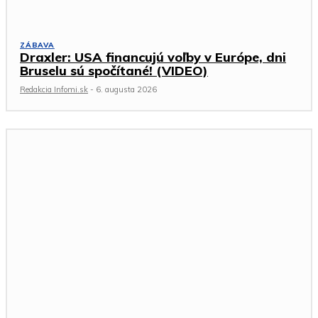
ZÁBAVA
Draxler: USA financujú voľby v Európe, dni
Bruselu sú spočítané! (VIDEO)
Redakcia Infomi.sk
-
6. augusta 2026