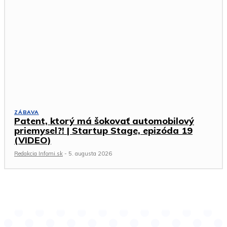
ZÁBAVA
Patent, ktorý má šokovať automobilový
priemysel?! | Startup Stage, epizóda 19
(VIDEO)
Redakcia Infomi.sk
-
5. augusta 2026