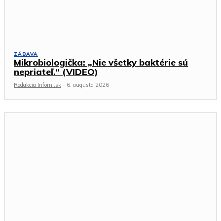
ZÁBAVA
Mikrobiologička: „Nie všetky baktérie sú
nepriateľ.“ (VIDEO)
Redakcia Infomi.sk
-
6. augusta 2026