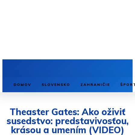
DOMOV
SLOVENSKO
ZAHRANIČIE
ŠPOR
Theaster Gates: Ako oživiť
susedstvo: predstavivosťou,
krásou a umením (VIDEO)