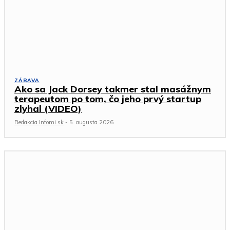
ZÁBAVA
Ako sa Jack Dorsey takmer stal masážnym
terapeutom po tom, čo jeho prvý startup
zlyhal (VIDEO)
Redakcia Infomi.sk
-
5. augusta 2026