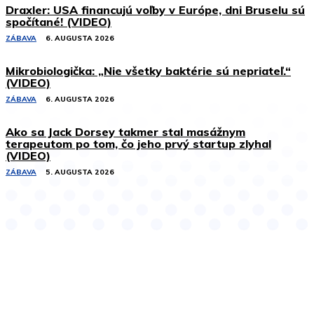
Draxler: USA financujú voľby v Európe, dni Bruselu sú
spočítané! (VIDEO)
ZÁBAVA
6. AUGUSTA 2026
Mikrobiologička: „Nie všetky baktérie sú nepriateľ.“
(VIDEO)
ZÁBAVA
6. AUGUSTA 2026
Ako sa Jack Dorsey takmer stal masážnym
terapeutom po tom, čo jeho prvý startup zlyhal
(VIDEO)
ZÁBAVA
5. AUGUSTA 2026
Podobné články