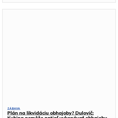
ZÁBAVA
Plán na likvidáciu obhajoby? Dulovič:
Kubina nemôže zatiaľ vykonávať obhajobu