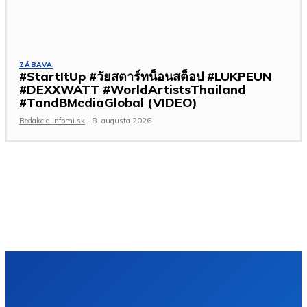
ZÁBAVA
#StartItUp #วัยสตาร์ทน็อนสต็อป #LUKPEUN
#DEXXWATT #WorldArtistsThailand
#TandBMediaGlobal (VIDEO)
Redakcia Infomi.sk
-
8. augusta 2026