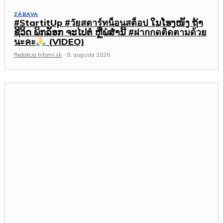
ZÁBAVA
#StartitUp #วัยสตาร์ทน็อนสต็อป ໃນໂຮງໜັງ ຖ້າ
ຊີວິດ ພິກລັອກ ຈະໄປຕໍ່ ຫຼືພໍສໍ່ານີ້ #ฝากกดติดตามด้วย
นะคะ
(VIDEO)
Redakcia Infomi.sk
-
8. augusta 2026