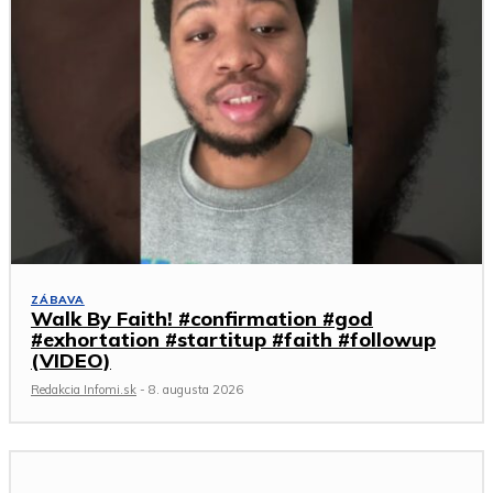
ZÁBAVA
Walk By Faith! #confirmation #god
#exhortation #startitup #faith #followup
(VIDEO)
Redakcia Infomi.sk
-
8. augusta 2026