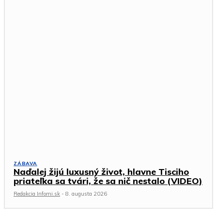
ZÁBAVA
Naďalej žijú luxusný život, hlavne Tisciho
priateľka sa tvári, že sa nič nestalo (VIDEO)
Redakcia Infomi.sk
-
8. augusta 2026