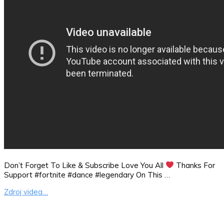
Don’t Forget To Like & Subscribe Love You All
Thanks For
Support #fortnite​ #dance​ #legendary​ On This …
Zdroj videa…