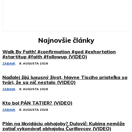
Najnovšie články
Walk By Faith! #confirmation #god #exhortation
#startitup #faith #followup (VIDEO)
ZÁBAVA
8. AUGUSTA 2026
Naďalej žijú luxusný život, hlavne Tisciho priateľka sa
tvári, že sa nič nestalo (VIDEO)
ZÁBAVA
8. AUGUSTA 2026
Kto bol PÁN TATIER? (VIDEO)
ZÁBAVA
8. AUGUSTA 2026
Plán na likvidáciu obhajoby? Dulovič: Kubina nemôže
zatiaľ vykonávať obhajobu Čurillovcov (VIDEO)