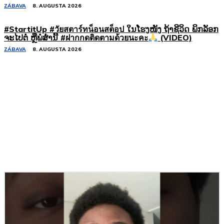
ZÁBAVA
8. AUGUSTA 2026
#StartitUp #วัยสตาร์ทน็อนสต็อป ໃນໂຮງໜັງ ຖ້າຊີວິດ ພິກລັອກ
ຈະໄປຕໍ່ ຫຼືພໍສໍ່ານີ້ #ฝากกดติดตามด้วยนะคะ
(VIDEO)
ZÁBAVA
8. AUGUSTA 2026
Podobné články