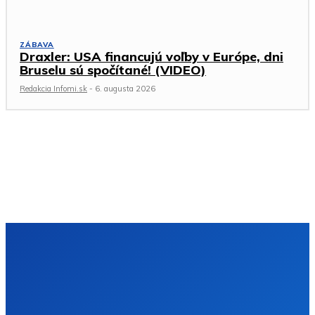
ZÁBAVA
Draxler: USA financujú voľby v Európe, dni
Bruselu sú spočítané! (VIDEO)
Redakcia Infomi.sk
-
6. augusta 2026