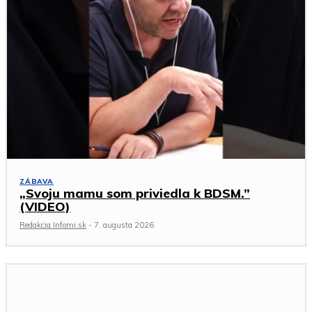
ZÁBAVA
„Svoju mamu som priviedla k BDSM.”
(VIDEO)
Redakcia Infomi.sk
-
7. augusta 2026