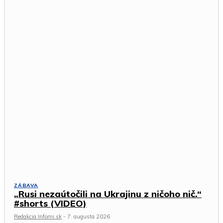
ZÁBAVA
„Rusi nezaútočili na Ukrajinu z ničoho nič.“
#shorts (VIDEO)
Redakcia Infomi.sk
-
7. augusta 2026