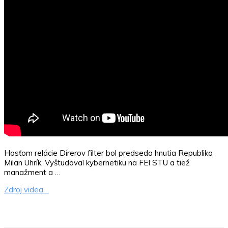
Hosťom relácie Dírerov filter bol predseda hnutia Republika
Milan Uhrík. Vyštudoval kybernetiku na FEI STU a tiež
manažment a …
Zdroj videa…