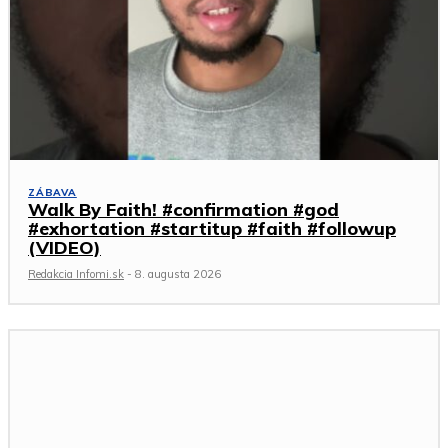
ZÁBAVA
Walk By Faith! #confirmation #god
#exhortation #startitup #faith #followup
(VIDEO)
Redakcia Infomi.sk
-
8. augusta 2026