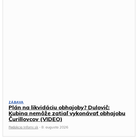
ZÁBAVA
Plán na likvidáciu obhajoby? Dulovič:
Kubina nemôže zatiaľ vykonávať obhajobu
Čurillovcov (VIDEO)
Redakcia Infomi.sk
-
8. augusta 2026