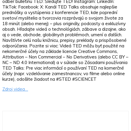
odber bulletinu TED: Sledujte TED! Instagram: LinkedIn:
TikTok: Facebook: X: Kanál TED Talks obsahuje najlepšie
prednášky a vystúpenia z konferencie TED, kde poprední
svetoví myslitelia a tvorcovia rozprávajú o svojom živote za
18 minút (alebo menej) – plus originály, podcasty a exkluzívny
obsah. Hľadajte videá o technológiách, zábave a dizajne, ako
aj o vede, obchode, globálnych problémoch, umení a ďalších.
Navštívte celú našu knižnicu, prepisy, preklady a prispôsobené
odporúčania. Pozrite si viac: Videá TED môžu byť použité na
nekomerčné účely na základe licencie Creative Commons,
Attribution – Non Commercial – No Derivatives (alebo CC BY –
NC – ND 4.0 International) a v súlade so Zásadami používania
TED Talks: Pre viac informácií o používaní TED na komerčné
účely (napr. vzdelávanie zamestnancov, vo filme alebo online
kurze), odošlite žiadosť na #STED #SCIENCET
Zdroj videa…