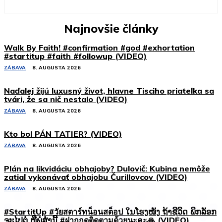
Najnovšie články
Walk By Faith! #confirmation #god #exhortation
#startitup #faith #followup (VIDEO)
ZÁBAVA
8. AUGUSTA 2026
Naďalej žijú luxusný život, hlavne Tisciho priateľka sa
tvári, že sa nič nestalo (VIDEO)
ZÁBAVA
8. AUGUSTA 2026
Kto bol PÁN TATIER? (VIDEO)
ZÁBAVA
8. AUGUSTA 2026
Plán na likvidáciu obhajoby? Dulovič: Kubina nemôže
zatiaľ vykonávať obhajobu Čurillovcov (VIDEO)
ZÁBAVA
8. AUGUSTA 2026
#StartitUp #วัยสตาร์ทน็อนสต็อป ໃນໂຮງໜັງ ຖ້າຊີວິດ ພິກລັອກ
ຈະໄປຕໍ່ ຫຼືພໍສໍ່ານີ້ #ฝากกดติดตามด้วยนะคะ🙏 (VIDEO)