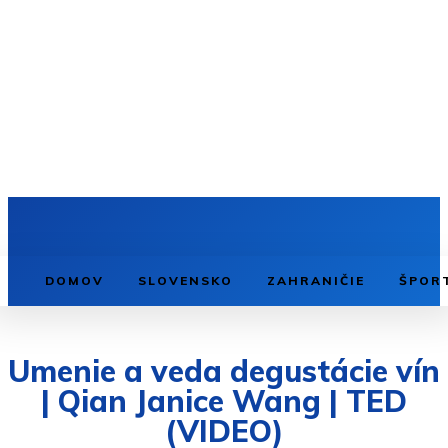
DOMOV
SLOVENSKO
ZAHRANIČIE
ŠPOR
Umenie a veda degustácie vín
| Qian Janice Wang | TED
(VIDEO)