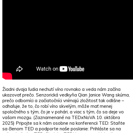
Žiadni dvaja ľudia nechutí víno rovnako a veda nám začína
ukazovať prečo. Senzorická vedkyňa Qian Janice Wang skúma,
prečo odborníci a začiatočníci vnímajú zložitosť tak odlišne –
odhaľuje, že to, čo robí víno skvelým, môže mať menej
spoločného s tým, čo je v pohári, a viac s tým, čo sa deje vo
vašom mozgu. (Zaznamenané na TEDxNoVA 10. októbra
2025) Pripojte sa k nám osobne na konferencii TED: Staňte
sa členom TED a podporte naše poslanie: Prihláste sa na