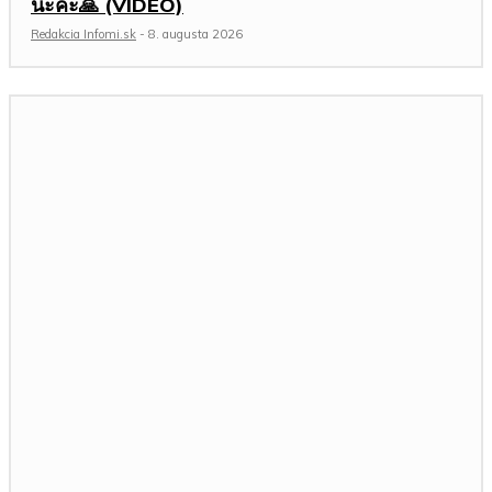
นะคะ🙏 (VIDEO)
Redakcia Infomi.sk
-
8. augusta 2026