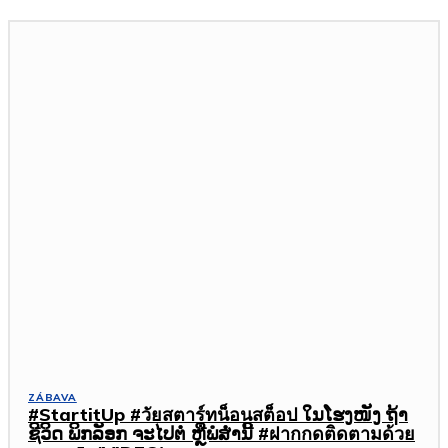
ZÁBAVA
#StartitUp #วัยสตาร์ทน็อนสต็อป ໃນໂຮງໜັງ ຖ້າ
ຊີວິດ ພິກລັອກ ຈະໄປຕໍ່ ຫຼືພໍສໍ່ານີ້ #ฝากกดติดตามด้วย