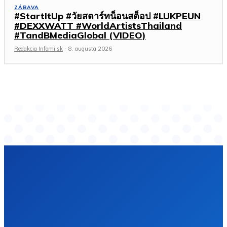
ZÁBAVA
#StartItUp #วัยสตาร์ทน็อนสต็อป #LUKPEUN
#DEXXWATT #WorldArtistsThailand
#TandBMediaGlobal (VIDEO)
Redakcia Infomi.sk
-
8. augusta 2026