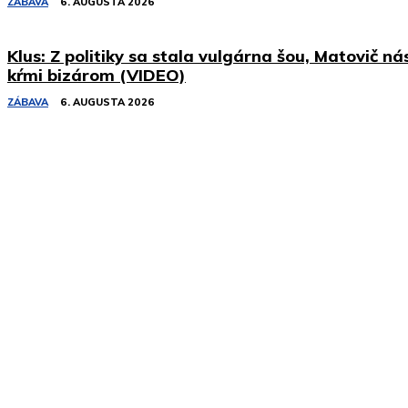
ZÁBAVA
6. AUGUSTA 2026
Klus: Z politiky sa stala vulgárna šou, Matovič ná
kŕmi bizárom (VIDEO)
ZÁBAVA
6. AUGUSTA 2026
Podobné články