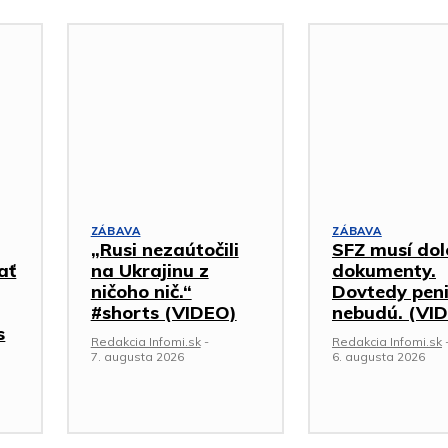
ZÁBAVA
ZÁBAVA
„Rusi nezaútočili
SFZ musí dol
ať
na Ukrajinu z
dokumenty.
ničoho nič.“
Dovtedy pen
#shorts (VIDEO)
nebudú. (VI
s
Redakcia Infomi.sk
-
Redakcia Infomi.sk
7. augusta 2026
6. augusta 2026