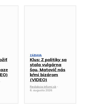
ZÁBAVA
ožiť
Klus: Z politiky sa
stala vulgárna
iaze
šou, Matovič nás
DEO)
kŕmi bizárom
(VIDEO)
-
Redakcia Infomi.sk
-
6. augusta 2026