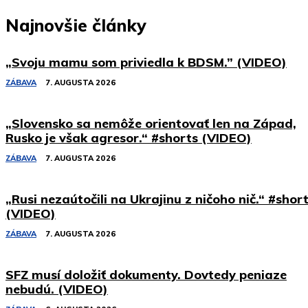
Najnovšie články
„Svoju mamu som priviedla k BDSM.” (VIDEO)
ZÁBAVA
7. AUGUSTA 2026
„Slovensko sa nemôže orientovať len na Západ,
Rusko je však agresor.“ #shorts (VIDEO)
ZÁBAVA
7. AUGUSTA 2026
„Rusi nezaútočili na Ukrajinu z ničoho nič.“ #shor
(VIDEO)
ZÁBAVA
7. AUGUSTA 2026
SFZ musí doložiť dokumenty. Dovtedy peniaze
nebudú. (VIDEO)