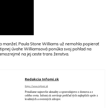
c a manžel, Paula Stone Williams už nemohla popierať
 vtipnej úvahe Williamsová ponúka svoj pohľad na
mozrejmé na jej ceste trans ženstva.
Redakcia Infomi.sk
https://www.infomi.sk
Prinášame najnovšie aktuality a spravodajstvo z domova a z
celého sveta. Infomi.sk servíruje prehľad tých najlepších správ z
kvalitných a overených zdrojov.