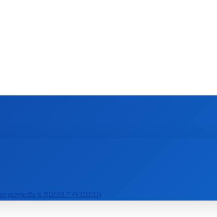
ZAHRANIČIE
ŠPORT
ZDRAVIE
m priviedla k BDSM.” (VIDEO)