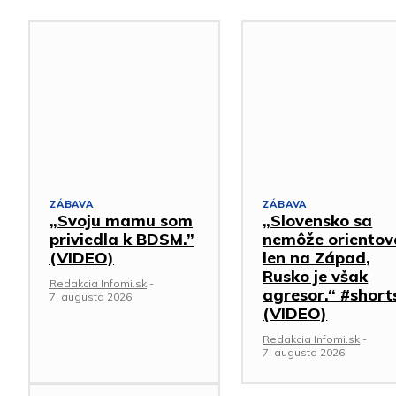
ZÁBAVA
ZÁBAVA
„Svoju mamu som
„Slovensko sa
priviedla k BDSM.”
nemôže orientov
(VIDEO)
len na Západ,
Rusko je však
Redakcia Infomi.sk
-
agresor.“ #short
7. augusta 2026
(VIDEO)
Redakcia Infomi.sk
-
7. augusta 2026